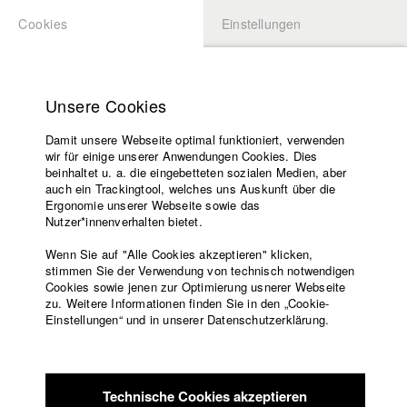
Cookies
Einstellungen
BEWERBUNG
LOGIN
Startseite
Hochschule
Unsere Cookies
Lehrangebot
Damit unsere Webseite optimal funktioniert, verwenden
Lehrende
Studierende / Alumni
wir für einige unserer Anwendungen Cookies. Dies
Filme
beinhaltet u. a. die eingebetteten sozialen Medien, aber
auch ein Trackingtool, welches uns Auskunft über die
Presse
Ergonomie unserer Webseite sowie das
Katharina Ludwig
Freundeskreis
Nutzer*innenverhalten bietet.
Service
Wenn Sie auf "Alle Cookies akzeptieren" klicken,
Abt. III - Kino- und Fernsehfilm |
Jahrgang 2007
stimmen Sie der Verwendung von technisch notwendigen
Cookies sowie jenen zur Optimierung usnerer Webseite
zu. Weitere Informationen finden Sie in den „Cookie-
Englisch
Startseite
Einstellungen“ und in unserer Datenschutzerklärung.
Moritz Hoffmann
Facebook
Bewerbung
Kontakt
Vorlesungsverzeichnis
Abt. III - Kino- und Fernsehfilm |
Jahrgang 2021
Code of
Technische Cookies akzeptieren
Conduct