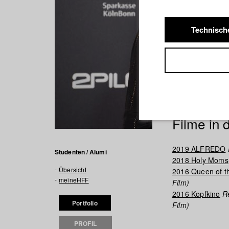
Technisch
Filme in
2019 ALFREDO
Studenten / Alumi
2018 Holy Moms
Übersicht
2016 Queen of t
meineHFF
Film)
2016 Kopfkino
Re
Portfolio
Film)
PROFIL