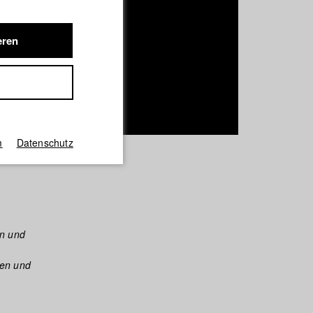
eren
m
Datenschutz
en und
hen und