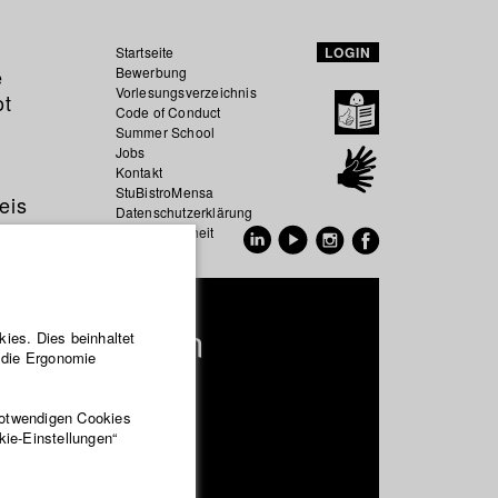
Startseite
LOGIN
e
Bewerbung
Vorlesungsverzeichnis
ot
Code of Conduct
Summer School
Jobs
Kontakt
StuBistroMensa
eis
Datenschutzerklärung
Datensicherheit
EN
DE
 Sililo-Simon
ies. Dies beinhaltet
r die Ergonomie
ktion und Medienwirtschaft
notwendigen Cookies
kie-Einstellungen“