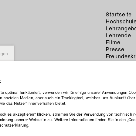
Startseite
Hochschul
Lehrangeb
Lehrende
Filme
Presse
ngen
Freundeskr
Service
s
Ferdos
e optimal funktioniert, verwenden wir für einige unserer Anwendungen Cook
ten sozialen Medien, aber auch ein Trackingtool, welches uns Auskunft übe
ie das Nutzer*innenverhalten bietet.
Abt. V - Produ
Jahrgang 2015
Cookies akzeptieren" klicken, stimmen Sie der Verwendung von technisch 
mierung usnerer Webseite zu. Weitere Informationen finden Sie in den „Coo
schutzerklärung.