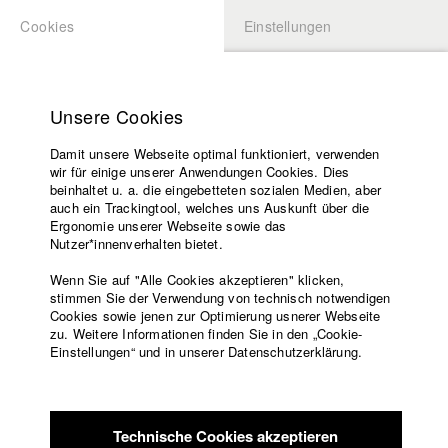
Cookies
Einstellungen
BEWERBUNG
LOGIN
Startseite
Hochschule
Unsere Cookies
Lehrangebot
Damit unsere Webseite optimal funktioniert, verwenden
Lehrende
Studierende / Alumni
wir für einige unserer Anwendungen Cookies. Dies
Filme
beinhaltet u. a. die eingebetteten sozialen Medien, aber
auch ein Trackingtool, welches uns Auskunft über die
Presse
Ergonomie unserer Webseite sowie das
Katharina Ludwig
Freundeskreis
Nutzer*innenverhalten bietet.
Service
Wenn Sie auf "Alle Cookies akzeptieren" klicken,
Abt. III - Kino- und Fernsehfilm |
Jahrgang 2007
stimmen Sie der Verwendung von technisch notwendigen
Cookies sowie jenen zur Optimierung usnerer Webseite
zu. Weitere Informationen finden Sie in den „Cookie-
Englisch
Startseite
Einstellungen“ und in unserer Datenschutzerklärung.
Moritz Hoffmann
Facebook
Bewerbung
Kontakt
Vorlesungsverzeichnis
Abt. III - Kino- und Fernsehfilm |
Jahrgang 2021
Code of
Technische Cookies akzeptieren
Conduct