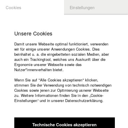
Cookies
Einstellungen
BEWERBUNG
LOGIN
Startseite
Hochschule
Unsere Cookies
Lehrangebot
Damit unsere Webseite optimal funktioniert, verwenden
Lehrende
Studierende / Alumni
wir für einige unserer Anwendungen Cookies. Dies
Filme
beinhaltet u. a. die eingebetteten sozialen Medien, aber
auch ein Trackingtool, welches uns Auskunft über die
Presse
Ergonomie unserer Webseite sowie das
Katharina Ludwig
Freundeskreis
Nutzer*innenverhalten bietet.
Service
Wenn Sie auf "Alle Cookies akzeptieren" klicken,
Abt. III - Kino- und Fernsehfilm |
Jahrgang 2007
stimmen Sie der Verwendung von technisch notwendigen
Cookies sowie jenen zur Optimierung usnerer Webseite
zu. Weitere Informationen finden Sie in den „Cookie-
Englisch
Startseite
Einstellungen“ und in unserer Datenschutzerklärung.
Moritz Hoffmann
Facebook
Bewerbung
Kontakt
Vorlesungsverzeichnis
Abt. III - Kino- und Fernsehfilm |
Jahrgang 2021
Code of
Technische Cookies akzeptieren
Conduct