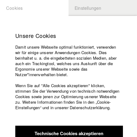
Cookies
Einstellungen
BEWERBUNG
LOGIN
Startseite
Hochschule
Unsere Cookies
Lehrangebot
Damit unsere Webseite optimal funktioniert, verwenden
Lehrende
Studierende / Alumni
wir für einige unserer Anwendungen Cookies. Dies
Filme
beinhaltet u. a. die eingebetteten sozialen Medien, aber
auch ein Trackingtool, welches uns Auskunft über die
Presse
Ergonomie unserer Webseite sowie das
Katharina Ludwig
Freundeskreis
Nutzer*innenverhalten bietet.
Service
Wenn Sie auf "Alle Cookies akzeptieren" klicken,
Abt. III - Kino- und Fernsehfilm |
Jahrgang 2007
stimmen Sie der Verwendung von technisch notwendigen
Cookies sowie jenen zur Optimierung usnerer Webseite
zu. Weitere Informationen finden Sie in den „Cookie-
Englisch
Startseite
Einstellungen“ und in unserer Datenschutzerklärung.
Moritz Hoffmann
Facebook
Bewerbung
Kontakt
Vorlesungsverzeichnis
Abt. III - Kino- und Fernsehfilm |
Jahrgang 2021
Code of
Technische Cookies akzeptieren
Conduct