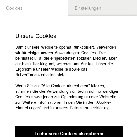
Cookies
Einstellungen
BEWERBUNG
LOGIN
Startseite
Hochschule
Unsere Cookies
Lehrangebot
Damit unsere Webseite optimal funktioniert, verwenden
Lehrende
Studierende / Alumni
wir für einige unserer Anwendungen Cookies. Dies
Filme
beinhaltet u. a. die eingebetteten sozialen Medien, aber
auch ein Trackingtool, welches uns Auskunft über die
Presse
Ergonomie unserer Webseite sowie das
Katharina Ludwig
Freundeskreis
Nutzer*innenverhalten bietet.
Service
Wenn Sie auf "Alle Cookies akzeptieren" klicken,
Abt. III - Kino- und Fernsehfilm |
Jahrgang 2007
stimmen Sie der Verwendung von technisch notwendigen
Cookies sowie jenen zur Optimierung usnerer Webseite
zu. Weitere Informationen finden Sie in den „Cookie-
Englisch
Startseite
Einstellungen“ und in unserer Datenschutzerklärung.
Moritz Hoffmann
Facebook
Bewerbung
Kontakt
Vorlesungsverzeichnis
Abt. III - Kino- und Fernsehfilm |
Jahrgang 2021
Code of
Technische Cookies akzeptieren
Conduct