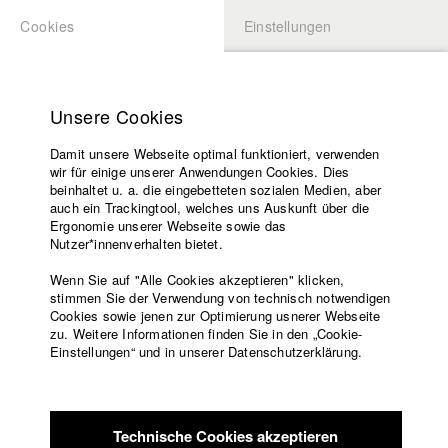
Cookies
Einstellungen
BEWERBUNG
LOGIN
Startseite
Hochschule
Unsere Cookies
Lehrangebot
Damit unsere Webseite optimal funktioniert, verwenden
Lehrende
Studierende / Alumni
wir für einige unserer Anwendungen Cookies. Dies
Filme
beinhaltet u. a. die eingebetteten sozialen Medien, aber
auch ein Trackingtool, welches uns Auskunft über die
Presse
Ergonomie unserer Webseite sowie das
Katharina Ludwig
Freundeskreis
Nutzer*innenverhalten bietet.
Service
Wenn Sie auf "Alle Cookies akzeptieren" klicken,
Abt. III - Kino- und Fernsehfilm |
Jahrgang 2007
stimmen Sie der Verwendung von technisch notwendigen
Cookies sowie jenen zur Optimierung usnerer Webseite
zu. Weitere Informationen finden Sie in den „Cookie-
Englisch
Startseite
Einstellungen“ und in unserer Datenschutzerklärung.
Moritz Hoffmann
Facebook
Bewerbung
Kontakt
Vorlesungsverzeichnis
Abt. III - Kino- und Fernsehfilm |
Jahrgang 2021
Code of
Technische Cookies akzeptieren
Conduct