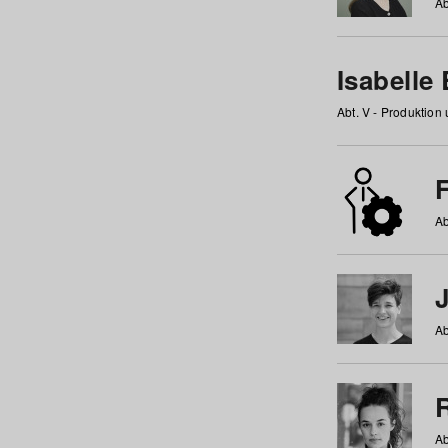
Ab
Isabelle
Abt. V - Produktion
F
Ab
Ab
Ab