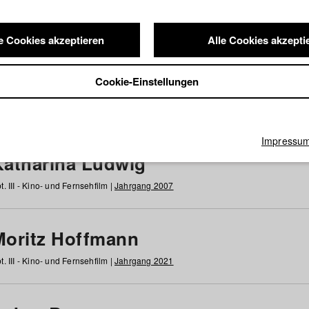
e Cookies akzeptieren
Alle Cookies akzepti
nde / Alumni
Cookie-Einstellungen
g
h
i
j
k
l
m
n
o
p
q
r
s
t
u
v
w
x
y
z
Alle
Impressu
Katharina Ludwig
t. III - Kino- und Fernsehfilm |
Jahrgang 2007
Moritz Hoffmann
t. III - Kino- und Fernsehfilm |
Jahrgang 2021