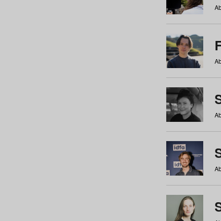
Ab
Ab
Ab
S
Ab