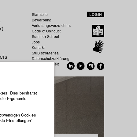
Startseite
LOGIN
e
Bewerbung
Vorlesungsverzeichnis
ot
Code of Conduct
Summer School
Jobs
Kontakt
StuBistroMensa
eis
Datenschutzerklärung
Datensicherheit
EN
DE
ies. Dies beinhaltet
r die Ergonomie
notwendigen Cookies
kie-Einstellungen“