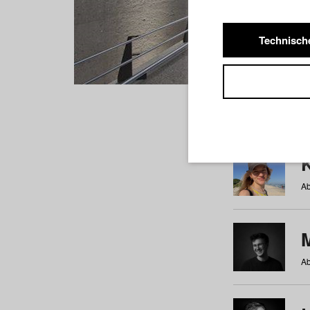
Technisch
Studiere
a
b
c
d
e
f
Ab
Ab