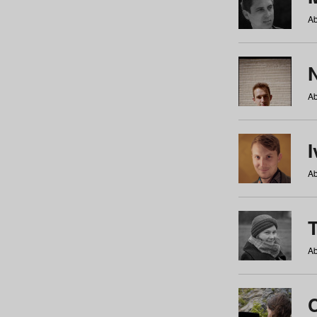
Ab
N
Ab
Ab
Ab