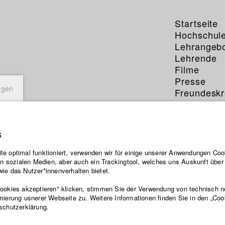
Startseite
Hochschul
Lehrangeb
Lehrende
Filme
Presse
ngen
Freundeskr
Service
s
e optimal funktioniert, verwenden wir für einige unserer Anwendungen Cook
ten sozialen Medien, aber auch ein Trackingtool, welches uns Auskunft übe
ie das Nutzer*innenverhalten bietet.
Cookies akzeptieren" klicken, stimmen Sie der Verwendung von technisch 
mierung usnerer Webseite zu. Weitere Informationen finden Sie in den „Coo
schutzerklärung.