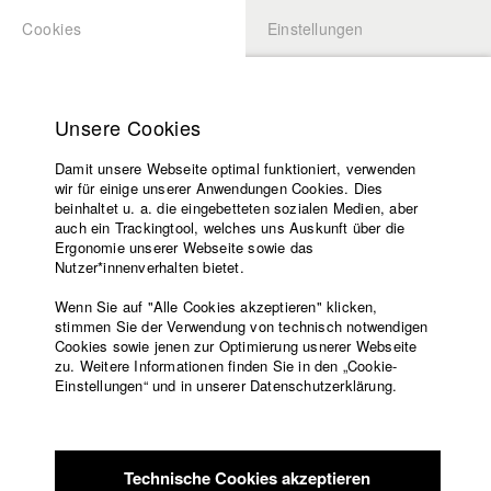
Cookies
Einstellungen
BEWERBUNG
LOGIN
Startseite
Hochschule
Unsere Cookies
Lehrangebot
Damit unsere Webseite optimal funktioniert, verwenden
Lehrende
Studierende / Alumni
wir für einige unserer Anwendungen Cookies. Dies
Filme
beinhaltet u. a. die eingebetteten sozialen Medien, aber
auch ein Trackingtool, welches uns Auskunft über die
Presse
Ergonomie unserer Webseite sowie das
Katharina Ludwig
Freundeskreis
Nutzer*innenverhalten bietet.
Service
Wenn Sie auf "Alle Cookies akzeptieren" klicken,
Abt. III - Kino- und Fernsehfilm |
Jahrgang 2007
stimmen Sie der Verwendung von technisch notwendigen
Cookies sowie jenen zur Optimierung usnerer Webseite
zu. Weitere Informationen finden Sie in den „Cookie-
Englisch
Startseite
Einstellungen“ und in unserer Datenschutzerklärung.
Moritz Hoffmann
Facebook
Bewerbung
Kontakt
Vorlesungsverzeichnis
Abt. III - Kino- und Fernsehfilm |
Jahrgang 2021
Code of
Technische Cookies akzeptieren
Conduct