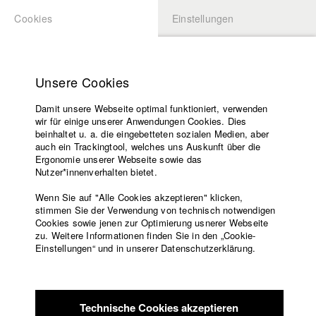
Cookies
Einstellungen
BEWERBUNG
LOGIN
Startseite
Hochschule
Unsere Cookies
Lehrangebot
Damit unsere Webseite optimal funktioniert, verwenden
Lehrende
Studierende / Alumni
wir für einige unserer Anwendungen Cookies. Dies
Filme
beinhaltet u. a. die eingebetteten sozialen Medien, aber
auch ein Trackingtool, welches uns Auskunft über die
Presse
Ergonomie unserer Webseite sowie das
Katharina Ludwig
Freundeskreis
Nutzer*innenverhalten bietet.
Service
Wenn Sie auf "Alle Cookies akzeptieren" klicken,
Abt. III - Kino- und Fernsehfilm |
Jahrgang 2007
stimmen Sie der Verwendung von technisch notwendigen
Cookies sowie jenen zur Optimierung usnerer Webseite
zu. Weitere Informationen finden Sie in den „Cookie-
Englisch
Startseite
Einstellungen“ und in unserer Datenschutzerklärung.
Moritz Hoffmann
Facebook
Bewerbung
Kontakt
Vorlesungsverzeichnis
Abt. III - Kino- und Fernsehfilm |
Jahrgang 2021
Code of
Technische Cookies akzeptieren
Conduct