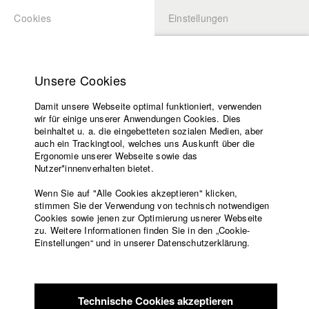
Cookies
Einstellungen
BEWERBUNG
LOGIN
Startseite
Hochschule
Unsere Cookies
Lehrangebot
Damit unsere Webseite optimal funktioniert, verwenden
Lehrende
Studierende / Alumni
wir für einige unserer Anwendungen Cookies. Dies
Filme
beinhaltet u. a. die eingebetteten sozialen Medien, aber
auch ein Trackingtool, welches uns Auskunft über die
Presse
Ergonomie unserer Webseite sowie das
Katharina Ludwig
Freundeskreis
Nutzer*innenverhalten bietet.
Service
Wenn Sie auf "Alle Cookies akzeptieren" klicken,
Abt. III - Kino- und Fernsehfilm |
Jahrgang 2007
stimmen Sie der Verwendung von technisch notwendigen
Cookies sowie jenen zur Optimierung usnerer Webseite
zu. Weitere Informationen finden Sie in den „Cookie-
Englisch
Startseite
Einstellungen“ und in unserer Datenschutzerklärung.
Moritz Hoffmann
Facebook
Bewerbung
Kontakt
Vorlesungsverzeichnis
Abt. III - Kino- und Fernsehfilm |
Jahrgang 2021
Code of
Technische Cookies akzeptieren
Conduct