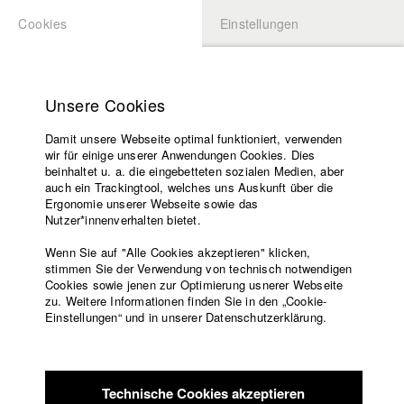
Cookies
Einstellungen
BEWERBUNG
LOGIN
Startseite
Hochschule
Unsere Cookies
Lehrangebot
Damit unsere Webseite optimal funktioniert, verwenden
Lehrende
Studierende / Alumni
wir für einige unserer Anwendungen Cookies. Dies
Filme
beinhaltet u. a. die eingebetteten sozialen Medien, aber
auch ein Trackingtool, welches uns Auskunft über die
Presse
Ergonomie unserer Webseite sowie das
Katharina Ludwig
Freundeskreis
Nutzer*innenverhalten bietet.
Service
Wenn Sie auf "Alle Cookies akzeptieren" klicken,
Abt. III - Kino- und Fernsehfilm |
Jahrgang 2007
stimmen Sie der Verwendung von technisch notwendigen
Cookies sowie jenen zur Optimierung usnerer Webseite
zu. Weitere Informationen finden Sie in den „Cookie-
Englisch
Startseite
Einstellungen“ und in unserer Datenschutzerklärung.
Moritz Hoffmann
Facebook
Bewerbung
Kontakt
Vorlesungsverzeichnis
Abt. III - Kino- und Fernsehfilm |
Jahrgang 2021
Code of
Technische Cookies akzeptieren
Conduct