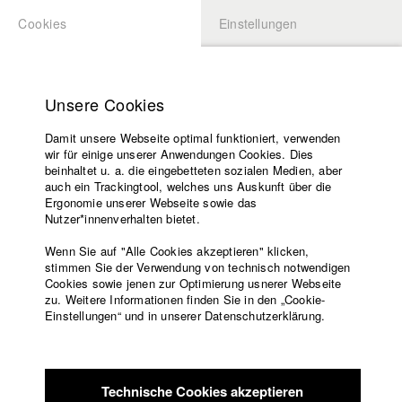
Cookies
Einstellungen
BEWERBUNG
LOGIN
Startseite
Hochschule
Unsere Cookies
Lehrangebot
Damit unsere Webseite optimal funktioniert, verwenden
Lehrende
Studierende / Alumni
wir für einige unserer Anwendungen Cookies. Dies
Filme
beinhaltet u. a. die eingebetteten sozialen Medien, aber
auch ein Trackingtool, welches uns Auskunft über die
Presse
Ergonomie unserer Webseite sowie das
Katharina Ludwig
Freundeskreis
Nutzer*innenverhalten bietet.
Service
Wenn Sie auf "Alle Cookies akzeptieren" klicken,
Abt. III - Kino- und Fernsehfilm |
Jahrgang 2007
stimmen Sie der Verwendung von technisch notwendigen
Cookies sowie jenen zur Optimierung usnerer Webseite
zu. Weitere Informationen finden Sie in den „Cookie-
Englisch
Startseite
Einstellungen“ und in unserer Datenschutzerklärung.
Moritz Hoffmann
Facebook
Bewerbung
Kontakt
Vorlesungsverzeichnis
Abt. III - Kino- und Fernsehfilm |
Jahrgang 2021
Code of
Technische Cookies akzeptieren
Conduct