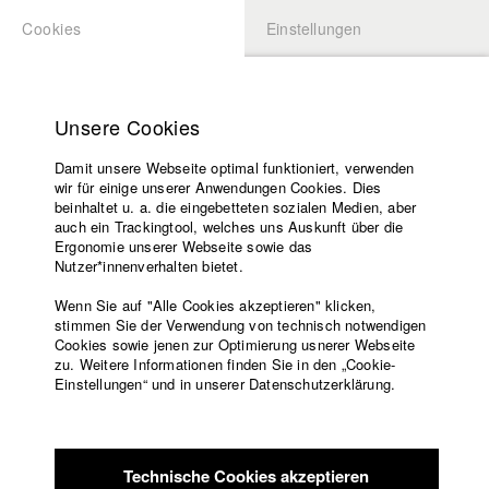
Cookies
Einstellungen
BEWERBUNG
LOGIN
Startseite
Hochschule
Unsere Cookies
Lehrangebot
Damit unsere Webseite optimal funktioniert, verwenden
Lehrende
Studierende / Alumni
wir für einige unserer Anwendungen Cookies. Dies
Filme
beinhaltet u. a. die eingebetteten sozialen Medien, aber
auch ein Trackingtool, welches uns Auskunft über die
Presse
Ergonomie unserer Webseite sowie das
Katharina Ludwig
Freundeskreis
Nutzer*innenverhalten bietet.
Service
Wenn Sie auf "Alle Cookies akzeptieren" klicken,
Abt. III - Kino- und Fernsehfilm |
Jahrgang 2007
stimmen Sie der Verwendung von technisch notwendigen
Cookies sowie jenen zur Optimierung usnerer Webseite
zu. Weitere Informationen finden Sie in den „Cookie-
Englisch
Startseite
Einstellungen“ und in unserer Datenschutzerklärung.
Moritz Hoffmann
Facebook
Bewerbung
Kontakt
Vorlesungsverzeichnis
Abt. III - Kino- und Fernsehfilm |
Jahrgang 2021
Code of
Technische Cookies akzeptieren
Conduct