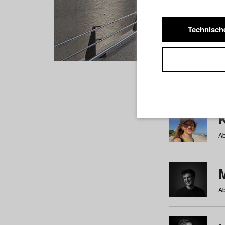
Technisch
Studiere
a
b
c
d
e
f
Ab
Ab