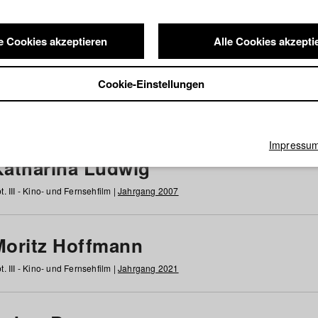
e Cookies akzeptieren
Alle Cookies akzepti
nde / Alumni
Cookie-Einstellungen
g
h
i
j
k
l
m
n
o
p
q
r
s
t
u
v
w
x
y
z
Alle
Impressu
Katharina Ludwig
t. III - Kino- und Fernsehfilm |
Jahrgang 2007
Moritz Hoffmann
t. III - Kino- und Fernsehfilm |
Jahrgang 2021