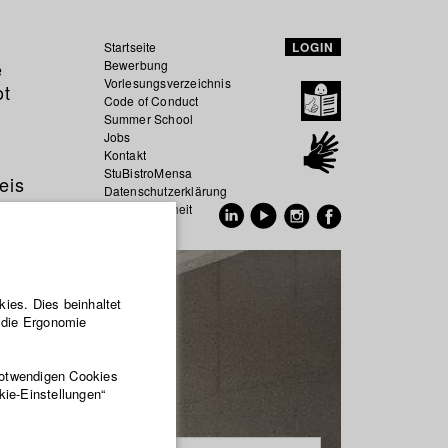
Startseite
LOGIN
e
Bewerbung
Vorlesungsverzeichnis
ot
Code of Conduct
Summer School
Jobs
Kontakt
StuBistroMensa
eis
Datenschutzerklärung
Datensicherheit
EN
DE
ies. Dies beinhaltet
r die Ergonomie
notwendigen Cookies
kie-Einstellungen“