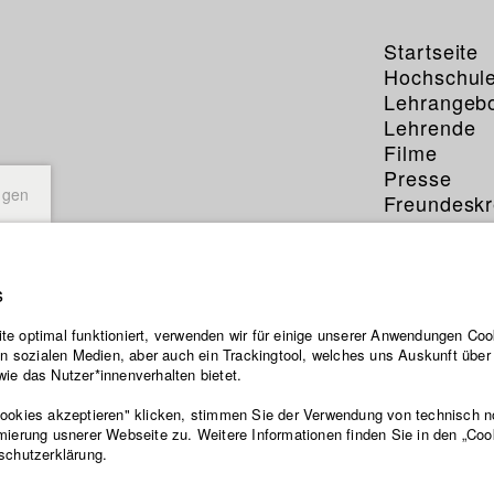
Startseite
Hochschul
Lehrangeb
Lehrende
Filme
Presse
ngen
Freundeskr
Service
s
e optimal funktioniert, verwenden wir für einige unserer Anwendungen Cook
ten sozialen Medien, aber auch ein Trackingtool, welches uns Auskunft übe
ie das Nutzer*innenverhalten bietet.
Cookies akzeptieren" klicken, stimmen Sie der Verwendung von technisch 
mierung usnerer Webseite zu. Weitere Informationen finden Sie in den „Coo
schutzerklärung.