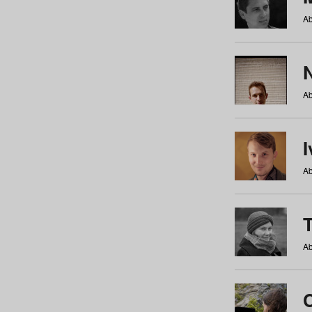
Ab
N
Ab
Ab
Ab