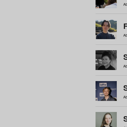
Ab
Ab
Ab
S
Ab