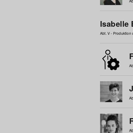
Ab
Isabelle
Abt. V - Produktion
F
Ab
Ab
Ab