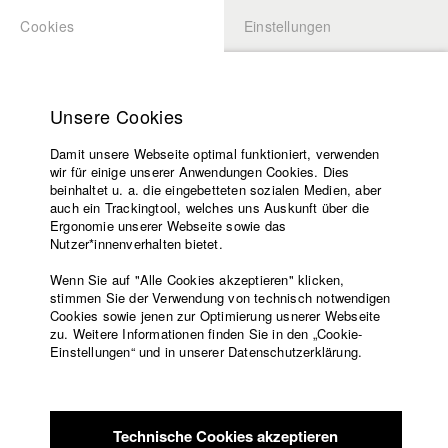
Cookies
Einstellungen
BEWERBUNG
LOGIN
Startseite
Hochschule
Unsere Cookies
Lehrangebot
Damit unsere Webseite optimal funktioniert, verwenden
Lehrende
Studierende / Alumni
wir für einige unserer Anwendungen Cookies. Dies
Filme
beinhaltet u. a. die eingebetteten sozialen Medien, aber
auch ein Trackingtool, welches uns Auskunft über die
Presse
Ergonomie unserer Webseite sowie das
Katharina Ludwig
Freundeskreis
Nutzer*innenverhalten bietet.
Service
Wenn Sie auf "Alle Cookies akzeptieren" klicken,
Abt. III - Kino- und Fernsehfilm |
Jahrgang 2007
stimmen Sie der Verwendung von technisch notwendigen
Cookies sowie jenen zur Optimierung usnerer Webseite
zu. Weitere Informationen finden Sie in den „Cookie-
Englisch
Startseite
Einstellungen“ und in unserer Datenschutzerklärung.
Moritz Hoffmann
Facebook
Bewerbung
Kontakt
Vorlesungsverzeichnis
Abt. III - Kino- und Fernsehfilm |
Jahrgang 2021
Code of
Technische Cookies akzeptieren
Conduct