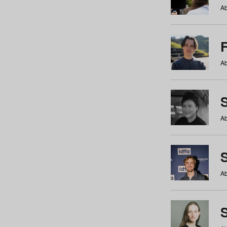
Ab
Ab
Ab
S
Ab