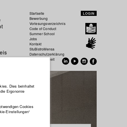
Startseite
LOGIN
e
Bewerbung
Vorlesungsverzeichnis
ot
Code of Conduct
Summer School
Jobs
Kontakt
StuBistroMensa
eis
Datenschutzerklärung
Datensicherheit
EN
DE
ies. Dies beinhaltet
r die Ergonomie
notwendigen Cookies
kie-Einstellungen“