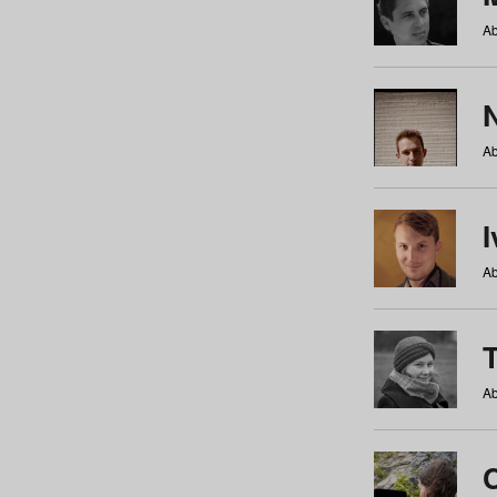
Ab
N
Ab
Ab
Ab