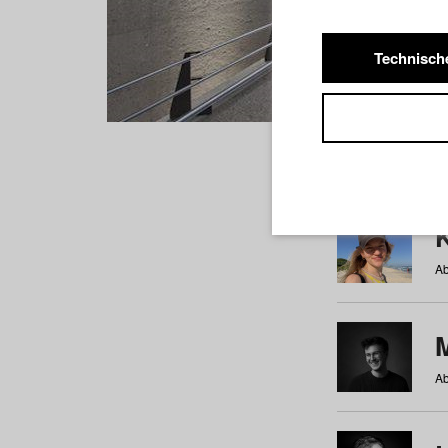
Technisch
Studiere
a
b
c
d
e
f
Ab
Ab