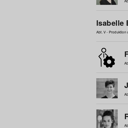
Ab
Isabelle
Abt. V - Produktion
F
Ab
Ab
Ab