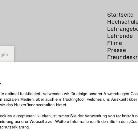
Startseite
Hochschul
Lehrangeb
Lehrende
Filme
Presse
ngen
Freundeskr
Service
s
e optimal funktioniert, verwenden wir für einige unserer Anwendungen Cook
ten sozialen Medien, aber auch ein Trackingtool, welches uns Auskunft übe
ie das Nutzer*innenverhalten bietet.
Cookies akzeptieren" klicken, stimmen Sie der Verwendung von technisch 
mierung usnerer Webseite zu. Weitere Informationen finden Sie in den „Coo
schutzerklärung.