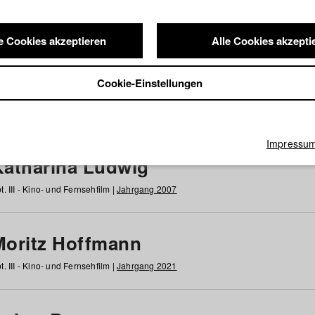
e Cookies akzeptieren
Alle Cookies akzepti
nde / Alumni
Cookie-Einstellungen
g
h
i
j
k
l
m
n
o
p
q
r
s
t
u
v
w
x
y
z
Alle
Impressu
Katharina Ludwig
t. III - Kino- und Fernsehfilm |
Jahrgang 2007
Moritz Hoffmann
t. III - Kino- und Fernsehfilm |
Jahrgang 2021