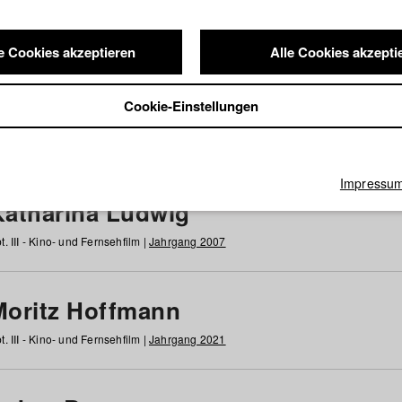
e Cookies akzeptieren
Alle Cookies akzepti
nde / Alumni
Cookie-Einstellungen
g
h
i
j
k
l
m
n
o
p
q
r
s
t
u
v
w
x
y
z
Alle
Impressu
Katharina Ludwig
t. III - Kino- und Fernsehfilm |
Jahrgang 2007
Moritz Hoffmann
t. III - Kino- und Fernsehfilm |
Jahrgang 2021