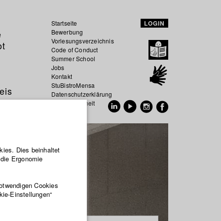
Startseite
LOGIN
e
Bewerbung
Vorlesungsverzeichnis
ot
Code of Conduct
Summer School
Jobs
Kontakt
StuBistroMensa
eis
Datenschutzerklärung
Datensicherheit
EN
DE
ies. Dies beinhaltet
r die Ergonomie
notwendigen Cookies
kie-Einstellungen“