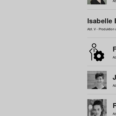
Ab
Isabelle
Abt. V - Produktion
F
Ab
Ab
Ab