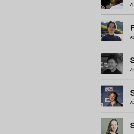
Ab
Ab
Ab
S
Ab