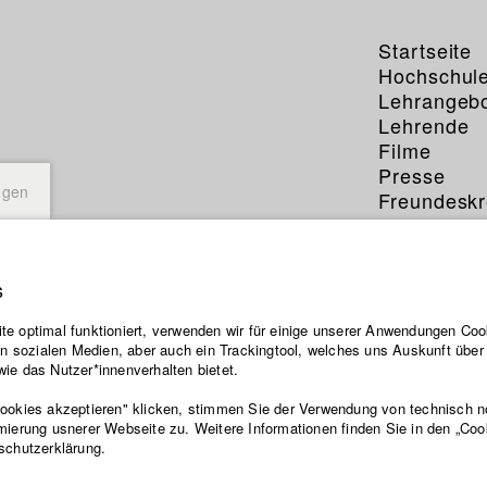
Startseite
Hochschul
Lehrangeb
Lehrende
Filme
Presse
ngen
Freundeskr
Service
s
e optimal funktioniert, verwenden wir für einige unserer Anwendungen Cook
ten sozialen Medien, aber auch ein Trackingtool, welches uns Auskunft übe
ie das Nutzer*innenverhalten bietet.
Cookies akzeptieren" klicken, stimmen Sie der Verwendung von technisch 
mierung usnerer Webseite zu. Weitere Informationen finden Sie in den „Coo
schutzerklärung.