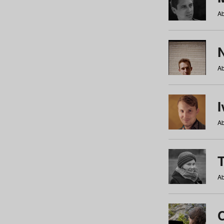
Ab
N
Ab
Ab
Ab