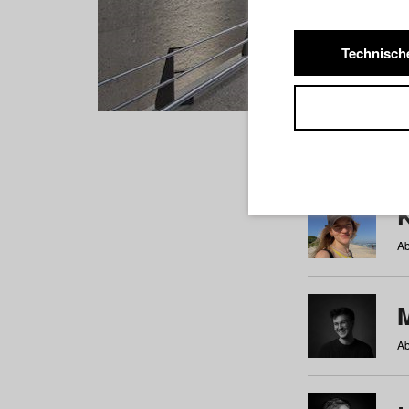
Technisch
Studiere
a
b
c
d
e
f
Ab
Ab