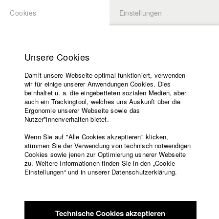
Cookies
Einstellungen
BEWERBUNG
LOGIN
Startseite
Hochschule
Unsere Cookies
Lehrangebot
Damit unsere Webseite optimal funktioniert, verwenden
Lehrende
Studierende / Alumni
wir für einige unserer Anwendungen Cookies. Dies
Filme
beinhaltet u. a. die eingebetteten sozialen Medien, aber
auch ein Trackingtool, welches uns Auskunft über die
Presse
Ergonomie unserer Webseite sowie das
Katharina Ludwig
Freundeskreis
Nutzer*innenverhalten bietet.
Service
Wenn Sie auf "Alle Cookies akzeptieren" klicken,
Abt. III - Kino- und Fernsehfilm |
Jahrgang 2007
stimmen Sie der Verwendung von technisch notwendigen
Cookies sowie jenen zur Optimierung usnerer Webseite
zu. Weitere Informationen finden Sie in den „Cookie-
Englisch
Startseite
Einstellungen“ und in unserer Datenschutzerklärung.
Moritz Hoffmann
Facebook
Bewerbung
Kontakt
Vorlesungsverzeichnis
Abt. III - Kino- und Fernsehfilm |
Jahrgang 2021
Code of
Technische Cookies akzeptieren
Conduct