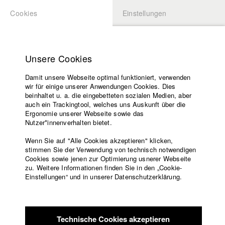
Cookies
Einstellungen
BEWERBUNG
LOGIN
Startseite
Hochschule
Unsere Cookies
Lehrangebot
Damit unsere Webseite optimal funktioniert, verwenden
Lehrende
Studierende / Alumni
wir für einige unserer Anwendungen Cookies. Dies
Filme
beinhaltet u. a. die eingebetteten sozialen Medien, aber
auch ein Trackingtool, welches uns Auskunft über die
Presse
Ergonomie unserer Webseite sowie das
Katharina Ludwig
Freundeskreis
Nutzer*innenverhalten bietet.
Service
Wenn Sie auf "Alle Cookies akzeptieren" klicken,
Abt. III - Kino- und Fernsehfilm |
Jahrgang 2007
stimmen Sie der Verwendung von technisch notwendigen
Cookies sowie jenen zur Optimierung usnerer Webseite
zu. Weitere Informationen finden Sie in den „Cookie-
Englisch
Startseite
Einstellungen“ und in unserer Datenschutzerklärung.
Moritz Hoffmann
Facebook
Bewerbung
Kontakt
Vorlesungsverzeichnis
Abt. III - Kino- und Fernsehfilm |
Jahrgang 2021
Code of
Technische Cookies akzeptieren
Conduct