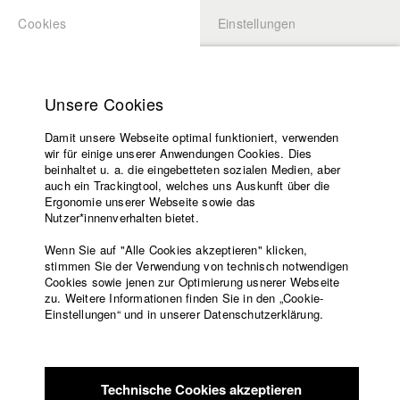
Cookies
Einstellungen
BEWERBUNG
LOGIN
Startseite
Hochschule
Unsere Cookies
Lehrangebot
Damit unsere Webseite optimal funktioniert, verwenden
Lehrende
Studierende / Alumni
wir für einige unserer Anwendungen Cookies. Dies
Filme
beinhaltet u. a. die eingebetteten sozialen Medien, aber
auch ein Trackingtool, welches uns Auskunft über die
Presse
Ergonomie unserer Webseite sowie das
Katharina Ludwig
Freundeskreis
Nutzer*innenverhalten bietet.
Service
Wenn Sie auf "Alle Cookies akzeptieren" klicken,
Abt. III - Kino- und Fernsehfilm |
Jahrgang 2007
stimmen Sie der Verwendung von technisch notwendigen
Cookies sowie jenen zur Optimierung usnerer Webseite
zu. Weitere Informationen finden Sie in den „Cookie-
Englisch
Startseite
Einstellungen“ und in unserer Datenschutzerklärung.
Moritz Hoffmann
Facebook
Bewerbung
Kontakt
Vorlesungsverzeichnis
Abt. III - Kino- und Fernsehfilm |
Jahrgang 2021
Code of
Technische Cookies akzeptieren
Conduct