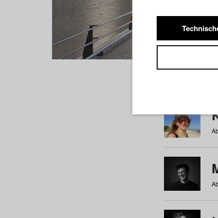
Technisch
Studiere
a
b
c
d
e
f
Ab
Ab