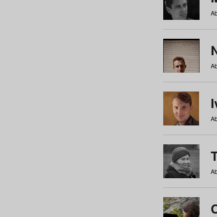
Ab
N
Ab
Ab
Ab