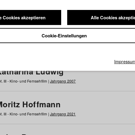
e Cookies akzeptieren
Alle Cookies akzepti
nde / Alumni
Cookie-Einstellungen
g
h
i
j
k
l
m
n
o
p
q
r
s
t
u
v
w
x
y
z
Alle
Impressu
Katharina Ludwig
t. III - Kino- und Fernsehfilm |
Jahrgang 2007
Moritz Hoffmann
t. III - Kino- und Fernsehfilm |
Jahrgang 2021