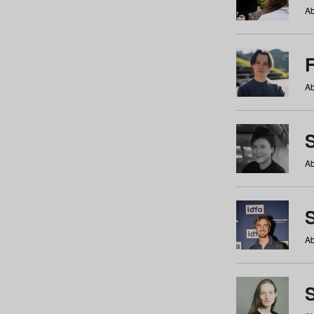
Ab
Ab
Ab
S
Ab