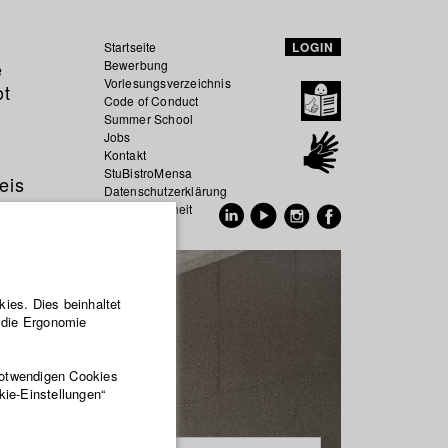
Startseite
LOGIN
e
Bewerbung
Vorlesungsverzeichnis
ot
Code of Conduct
Summer School
Jobs
Kontakt
StuBistroMensa
eis
Datenschutzerklärung
Datensicherheit
EN
DE
ies. Dies beinhaltet
r die Ergonomie
notwendigen Cookies
kie-Einstellungen“