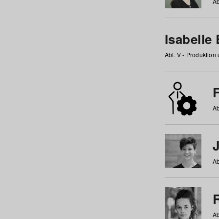
Ab
Isabelle
Abt. V - Produktion
F
Ab
Ab
Ab