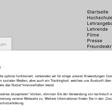
Startseite
Hochschul
Lehrangeb
Lehrende
Filme
Presse
ngen
Freundeskr
Service
s
e optimal funktioniert, verwenden wir für einige unserer Anwendungen Cook
ten sozialen Medien, aber auch ein Trackingtool, welches uns Auskunft übe
ie das Nutzer*innenverhalten bietet.
Cookies akzeptieren" klicken, stimmen Sie der Verwendung von technisch 
mierung usnerer Webseite zu. Weitere Informationen finden Sie in den „Coo
schutzerklärung.