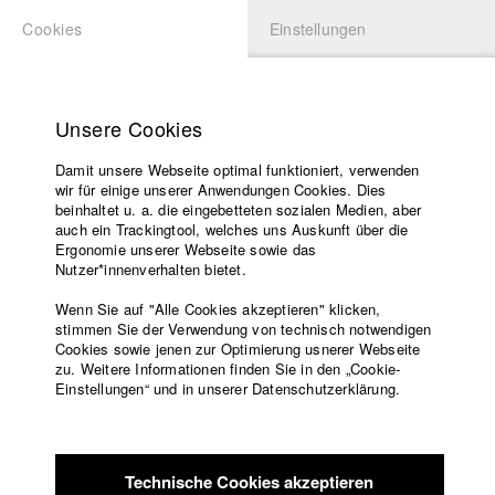
Cookies
Einstellungen
BEWERBUNG
LOGIN
Startseite
Hochschule
Unsere Cookies
Lehrangebot
Damit unsere Webseite optimal funktioniert, verwenden
Lehrende
Studierende / Alumni
wir für einige unserer Anwendungen Cookies. Dies
Filme
beinhaltet u. a. die eingebetteten sozialen Medien, aber
auch ein Trackingtool, welches uns Auskunft über die
Presse
Ergonomie unserer Webseite sowie das
Katharina Ludwig
Freundeskreis
Nutzer*innenverhalten bietet.
Service
Wenn Sie auf "Alle Cookies akzeptieren" klicken,
Abt. III - Kino- und Fernsehfilm |
Jahrgang 2007
stimmen Sie der Verwendung von technisch notwendigen
Cookies sowie jenen zur Optimierung usnerer Webseite
zu. Weitere Informationen finden Sie in den „Cookie-
Englisch
Startseite
Einstellungen“ und in unserer Datenschutzerklärung.
Moritz Hoffmann
Facebook
Bewerbung
Kontakt
Vorlesungsverzeichnis
Abt. III - Kino- und Fernsehfilm |
Jahrgang 2021
Code of
Technische Cookies akzeptieren
Conduct