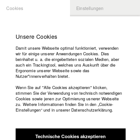
Cookies
Einstellungen
BEWERBUNG
LOGIN
Startseite
Hochschule
Unsere Cookies
Lehrangebot
Damit unsere Webseite optimal funktioniert, verwenden
Lehrende
Studierende / Alumni
wir für einige unserer Anwendungen Cookies. Dies
Filme
beinhaltet u. a. die eingebetteten sozialen Medien, aber
auch ein Trackingtool, welches uns Auskunft über die
Presse
Ergonomie unserer Webseite sowie das
Katharina Ludwig
Freundeskreis
Nutzer*innenverhalten bietet.
Service
Wenn Sie auf "Alle Cookies akzeptieren" klicken,
Abt. III - Kino- und Fernsehfilm |
Jahrgang 2007
stimmen Sie der Verwendung von technisch notwendigen
Cookies sowie jenen zur Optimierung usnerer Webseite
zu. Weitere Informationen finden Sie in den „Cookie-
Englisch
Startseite
Einstellungen“ und in unserer Datenschutzerklärung.
Moritz Hoffmann
Facebook
Bewerbung
Kontakt
Vorlesungsverzeichnis
Abt. III - Kino- und Fernsehfilm |
Jahrgang 2021
Code of
Technische Cookies akzeptieren
Conduct