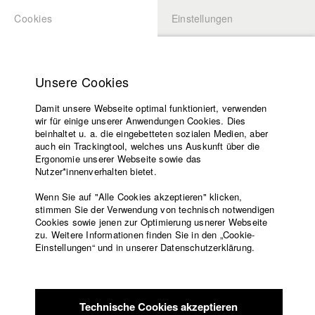
Cookies
Einstellungen
BEWERBUNG
LOGIN
Startseite
Hochschule
Unsere Cookies
Lehrangebot
Damit unsere Webseite optimal funktioniert, verwenden
Lehrende
Studierende / Alumni
wir für einige unserer Anwendungen Cookies. Dies
Filme
beinhaltet u. a. die eingebetteten sozialen Medien, aber
auch ein Trackingtool, welches uns Auskunft über die
Presse
Ergonomie unserer Webseite sowie das
Katharina Ludwig
Freundeskreis
Nutzer*innenverhalten bietet.
Service
Wenn Sie auf "Alle Cookies akzeptieren" klicken,
Abt. III - Kino- und Fernsehfilm |
Jahrgang 2007
stimmen Sie der Verwendung von technisch notwendigen
Cookies sowie jenen zur Optimierung usnerer Webseite
zu. Weitere Informationen finden Sie in den „Cookie-
Englisch
Startseite
Einstellungen“ und in unserer Datenschutzerklärung.
Moritz Hoffmann
Facebook
Bewerbung
Kontakt
Vorlesungsverzeichnis
Abt. III - Kino- und Fernsehfilm |
Jahrgang 2021
Code of
Technische Cookies akzeptieren
Conduct