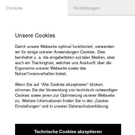
Cookies
Einstellungen
BEWERBUNG
LOGIN
Startseite
Hochschule
Unsere Cookies
Lehrangebot
Damit unsere Webseite optimal funktioniert, verwenden
Lehrende
Studierende / Alumni
wir für einige unserer Anwendungen Cookies. Dies
Filme
beinhaltet u. a. die eingebetteten sozialen Medien, aber
auch ein Trackingtool, welches uns Auskunft über die
Presse
Ergonomie unserer Webseite sowie das
Katharina Ludwig
Freundeskreis
Nutzer*innenverhalten bietet.
Service
Wenn Sie auf "Alle Cookies akzeptieren" klicken,
Abt. III - Kino- und Fernsehfilm |
Jahrgang 2007
stimmen Sie der Verwendung von technisch notwendigen
Cookies sowie jenen zur Optimierung usnerer Webseite
zu. Weitere Informationen finden Sie in den „Cookie-
Englisch
Startseite
Einstellungen“ und in unserer Datenschutzerklärung.
Moritz Hoffmann
Facebook
Bewerbung
Kontakt
Vorlesungsverzeichnis
Abt. III - Kino- und Fernsehfilm |
Jahrgang 2021
Code of
Technische Cookies akzeptieren
Conduct