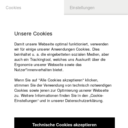
Cookies
Einstellungen
BEWERBUNG
LOGIN
Startseite
Hochschule
Unsere Cookies
Lehrangebot
Damit unsere Webseite optimal funktioniert, verwenden
Lehrende
Studierende / Alumni
wir für einige unserer Anwendungen Cookies. Dies
Filme
beinhaltet u. a. die eingebetteten sozialen Medien, aber
auch ein Trackingtool, welches uns Auskunft über die
Presse
Ergonomie unserer Webseite sowie das
Katharina Ludwig
Freundeskreis
Nutzer*innenverhalten bietet.
Service
Wenn Sie auf "Alle Cookies akzeptieren" klicken,
Abt. III - Kino- und Fernsehfilm |
Jahrgang 2007
stimmen Sie der Verwendung von technisch notwendigen
Cookies sowie jenen zur Optimierung usnerer Webseite
zu. Weitere Informationen finden Sie in den „Cookie-
Englisch
Startseite
Einstellungen“ und in unserer Datenschutzerklärung.
Moritz Hoffmann
Facebook
Bewerbung
Kontakt
Vorlesungsverzeichnis
Abt. III - Kino- und Fernsehfilm |
Jahrgang 2021
Code of
Technische Cookies akzeptieren
Conduct