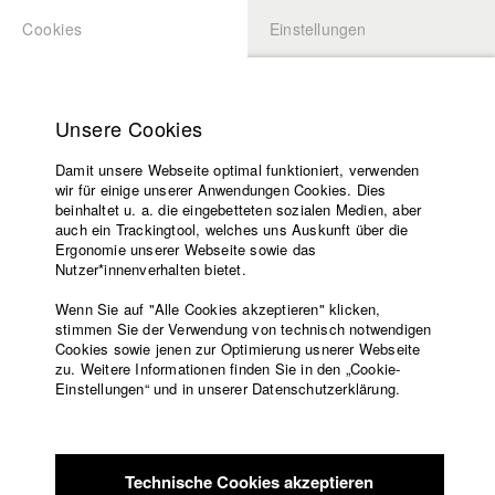
Cookies
Einstellungen
BEWERBUNG
LOGIN
Startseite
Hochschule
Unsere Cookies
Lehrangebot
Damit unsere Webseite optimal funktioniert, verwenden
Lehrende
Studierende / Alumni
wir für einige unserer Anwendungen Cookies. Dies
Filme
beinhaltet u. a. die eingebetteten sozialen Medien, aber
auch ein Trackingtool, welches uns Auskunft über die
Presse
Ergonomie unserer Webseite sowie das
Katharina Ludwig
Freundeskreis
Nutzer*innenverhalten bietet.
Service
Wenn Sie auf "Alle Cookies akzeptieren" klicken,
Abt. III - Kino- und Fernsehfilm |
Jahrgang 2007
stimmen Sie der Verwendung von technisch notwendigen
Cookies sowie jenen zur Optimierung usnerer Webseite
zu. Weitere Informationen finden Sie in den „Cookie-
Englisch
Startseite
Einstellungen“ und in unserer Datenschutzerklärung.
Moritz Hoffmann
Facebook
Bewerbung
Kontakt
Vorlesungsverzeichnis
Abt. III - Kino- und Fernsehfilm |
Jahrgang 2021
Code of
Technische Cookies akzeptieren
Conduct