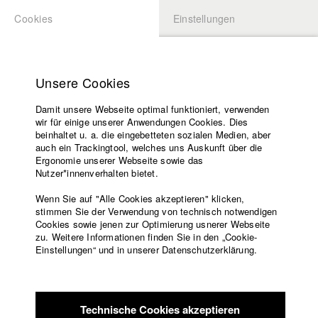
Cookies
Einstellungen
BEWERBUNG
LOGIN
Startseite
Hochschule
Unsere Cookies
Lehrangebot
Damit unsere Webseite optimal funktioniert, verwenden
Lehrende
Studierende / Alumni
wir für einige unserer Anwendungen Cookies. Dies
Filme
beinhaltet u. a. die eingebetteten sozialen Medien, aber
auch ein Trackingtool, welches uns Auskunft über die
Presse
Ergonomie unserer Webseite sowie das
Katharina Ludwig
Freundeskreis
Nutzer*innenverhalten bietet.
Service
Wenn Sie auf "Alle Cookies akzeptieren" klicken,
Abt. III - Kino- und Fernsehfilm |
Jahrgang 2007
stimmen Sie der Verwendung von technisch notwendigen
Cookies sowie jenen zur Optimierung usnerer Webseite
zu. Weitere Informationen finden Sie in den „Cookie-
Englisch
Startseite
Einstellungen“ und in unserer Datenschutzerklärung.
Moritz Hoffmann
Facebook
Bewerbung
Kontakt
Vorlesungsverzeichnis
Abt. III - Kino- und Fernsehfilm |
Jahrgang 2021
Code of
Technische Cookies akzeptieren
Conduct