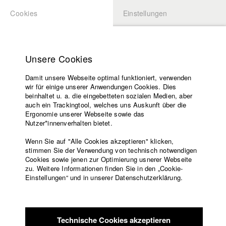
Cookies
Einstellungen
BEWERBUNG
LOGIN
Startseite
Hochschule
Unsere Cookies
Lehrangebot
Damit unsere Webseite optimal funktioniert, verwenden
Lehrende
Studierende / Alumni
wir für einige unserer Anwendungen Cookies. Dies
Filme
beinhaltet u. a. die eingebetteten sozialen Medien, aber
auch ein Trackingtool, welches uns Auskunft über die
Presse
Ergonomie unserer Webseite sowie das
Katharina Ludwig
Freundeskreis
Nutzer*innenverhalten bietet.
Service
Wenn Sie auf "Alle Cookies akzeptieren" klicken,
Abt. III - Kino- und Fernsehfilm |
Jahrgang 2007
stimmen Sie der Verwendung von technisch notwendigen
Cookies sowie jenen zur Optimierung usnerer Webseite
zu. Weitere Informationen finden Sie in den „Cookie-
Englisch
Startseite
Einstellungen“ und in unserer Datenschutzerklärung.
Moritz Hoffmann
Facebook
Bewerbung
Kontakt
Vorlesungsverzeichnis
Abt. III - Kino- und Fernsehfilm |
Jahrgang 2021
Code of
Technische Cookies akzeptieren
Conduct