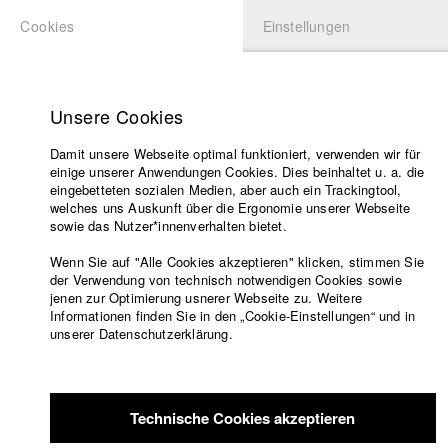
Cookies
Einstellungen
BEWERBUNG
LOGIN
Startseite
Hochschule
Unsere Cookies
Lehrangebot
Damit unsere Webseite optimal funktioniert, verwenden wir für
Lehrende
einige unserer Anwendungen Cookies. Dies beinhaltet u. a. die
Filme
eingebetteten sozialen Medien, aber auch ein Trackingtool,
welches uns Auskunft über die Ergonomie unserer Webseite
Presse
sowie das Nutzer*innenverhalten bietet.
Freundeskreis
Wenn Sie auf "Alle Cookies akzeptieren" klicken, stimmen Sie
Service
der Verwendung von technisch notwendigen Cookies sowie
jenen zur Optimierung usnerer Webseite zu. Weitere
Informationen finden Sie in den „Cookie-Einstellungen“ und in
unserer Datenschutzerklärung.
Englisch
Startseite
Facebook
Bewerbung
Übersicht
meineHFF
Portfolio
Kontakt
Vorlesungsverzeichnis
Technische Cookies akzeptieren
Code of
Lavina Stauber
Conduct
Abt. VI - Drehbuch