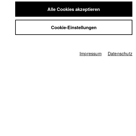
Summer School
Alle Cookies akzeptieren
Jobs
Info / Vita
Kontakt
Cookie-Einstellungen
StuBistroMensa
Absolventin 2021
Datenschutzerklärung
Datensicherheit
Lavina Stauber, geboren und aufgewachsen am Bodensee,
Impressum
studierte Deutsche Sprache und Literatur und
Impressum
Datenschutz
Medienkulturwissenschaft an der Universität zu Köln, arbeitete
und hospitierte beim Westdeutschen und Bayerischen
Rundfunk, bevor sie 2021 an der HFF München ihr Studium in
der Abteilung Drehbuch abschloss.
Sie engagiert sich in Schulen und Ferienprogrammen mit
Theater- und Filmprojekten für Kinder und hat einen Podcast
für Kurzgeschichten (@VERLESEN) ins Leben gerufen
Filme in der HFF Datenbank
2022 NEPTUN
Regie: Bastian Eipert/ HFF München