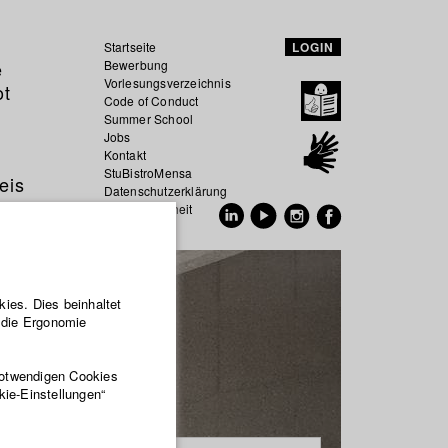
Startseite
LOGIN
e
Bewerbung
Vorlesungsverzeichnis
ot
Code of Conduct
Summer School
Jobs
Kontakt
StuBistroMensa
eis
Datenschutzerklärung
Datensicherheit
EN
DE
ies. Dies beinhaltet
r die Ergonomie
notwendigen Cookies
kie-Einstellungen“