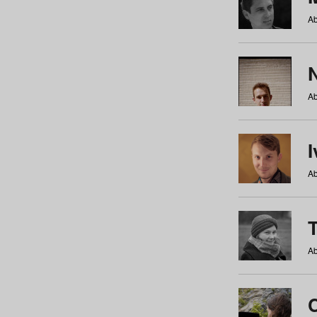
Ab
N
Ab
Ab
Ab