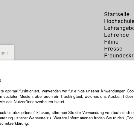
Startseite
Hochschul
Lehrangeb
Lehrende
Filme
Presse
ngen
Freundeskr
Service
s
e optimal funktioniert, verwenden wir für einige unserer Anwendungen Cook
ten sozialen Medien, aber auch ein Trackingtool, welches uns Auskunft übe
ie das Nutzer*innenverhalten bietet.
Cookies akzeptieren" klicken, stimmen Sie der Verwendung von technisch 
mierung usnerer Webseite zu. Weitere Informationen finden Sie in den „Coo
schutzerklärung.