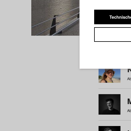
Technisch
Studiere
a
b
c
d
e
f
Ab
Ab