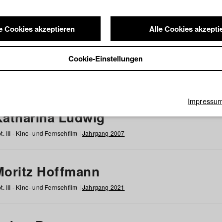
e Cookies akzeptieren
Alle Cookies akzepti
nde / Alumni
Cookie-Einstellungen
g
h
i
j
k
l
m
n
o
p
q
r
s
t
u
v
w
x
y
z
Alle
Impressu
Katharina Ludwig
t. III - Kino- und Fernsehfilm |
Jahrgang 2007
Moritz Hoffmann
t. III - Kino- und Fernsehfilm |
Jahrgang 2021