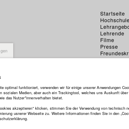
Startseite
Hochschul
Lehrangeb
Lehrende
Filme
Presse
ngen
Freundeskr
Service
s
ttgießer
e optimal funktioniert, verwenden wir für einige unserer Anwendungen Cook
ten sozialen Medien, aber auch ein Trackingtool, welches uns Auskunft übe
ie das Nutzer*innenverhalten bietet.
ch
Cookies akzeptieren" klicken, stimmen Sie der Verwendung von technisch 
mierung usnerer Webseite zu. Weitere Informationen finden Sie in den „Coo
schutzerklärung.