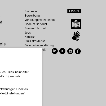
Startseite
LOGIN
e
Bewerbung
Vorlesungsverzeichnis
ot
Code of Conduct
Summer School
Jobs
Kontakt
StuBistroMensa
eis
Datenschutzerklärung
Datensicherheit
EN
DE
ies. Dies beinhaltet
r die Ergonomie
notwendigen Cookies
kie-Einstellungen“