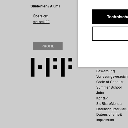
Filme in
Studenten / Alumi
Übersicht
Technisch
2020 Wie wir leb
meineHFF
FILM GMBH & C
2018 FAME
Regie
PROFIL
Startseite
Bewerbung
Vorlesungsverzeich
Code of Conduct
Summer School
Jobs
Kontakt
StuBistroMensa
Datenschutzerklär
Datensicherheit
Impressum