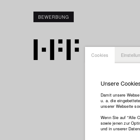
BEWERBUNG
Cookies
Einstellu
Unsere Cookie
Lene Po
Damit unsere Webseit
u. a. die eingebette
unserer Webseite sow
Abt. VI - Drehbu
Wenn Sie auf "Alle 
sowie jenen zur Opti
und in unserer Daten