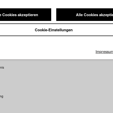
 der HFF Datenbank
e Cookies akzeptieren
Alle Cookies akzepti
en wollen
Regie: Sophie Averkamp (HFF, www.sophieaverkamp.de)/
O. KG
Cookie-Einstellungen
: Lene Pottgießer (Drehbuch), Christian Hödl (Drehbuch)/ Wildbird 
Impressu
nis
ung