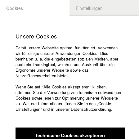
Cookies
Einstellungen
BEWERBUNG
LOGIN
Startseite
Hochschule
Unsere Cookies
Lehrangebot
Damit unsere Webseite optimal funktioniert, verwenden
Lehrende
Studierende / Alumni
wir für einige unserer Anwendungen Cookies. Dies
Filme
beinhaltet u. a. die eingebetteten sozialen Medien, aber
auch ein Trackingtool, welches uns Auskunft über die
Presse
Ergonomie unserer Webseite sowie das
Katharina Ludwig
Freundeskreis
Nutzer*innenverhalten bietet.
Service
Wenn Sie auf "Alle Cookies akzeptieren" klicken,
Abt. III - Kino- und Fernsehfilm |
Jahrgang 2007
stimmen Sie der Verwendung von technisch notwendigen
Cookies sowie jenen zur Optimierung usnerer Webseite
zu. Weitere Informationen finden Sie in den „Cookie-
Englisch
Startseite
Einstellungen“ und in unserer Datenschutzerklärung.
Moritz Hoffmann
Facebook
Bewerbung
Kontakt
Vorlesungsverzeichnis
Abt. III - Kino- und Fernsehfilm |
Jahrgang 2021
Code of
Technische Cookies akzeptieren
Conduct