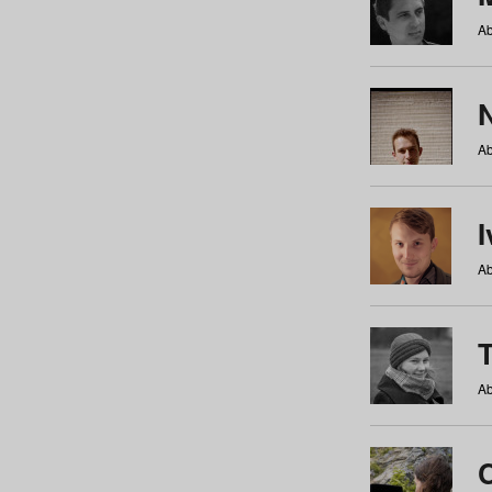
Ab
N
Ab
Ab
Ab