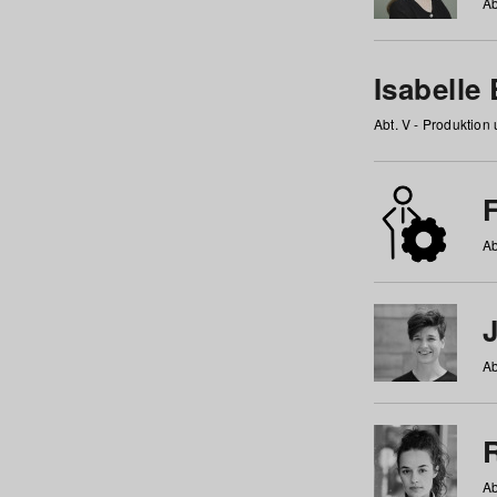
Ab
Isabelle
Abt. V - Produktion
F
Ab
Ab
Ab