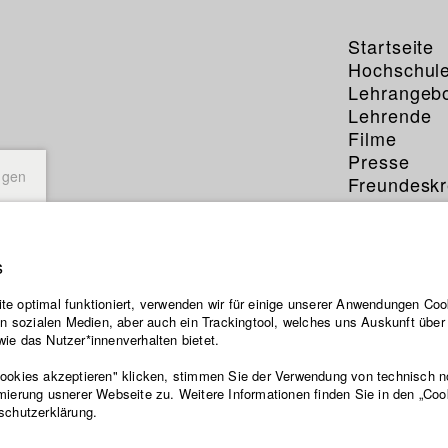
Startseite
Hochschul
Lehrangeb
Lehrende
Filme
Presse
ngen
Freundeskr
Service
s
e optimal funktioniert, verwenden wir für einige unserer Anwendungen Cook
ten sozialen Medien, aber auch ein Trackingtool, welches uns Auskunft übe
ie das Nutzer*innenverhalten bietet.
Cookies akzeptieren" klicken, stimmen Sie der Verwendung von technisch 
mierung usnerer Webseite zu. Weitere Informationen finden Sie in den „Coo
schutzerklärung.