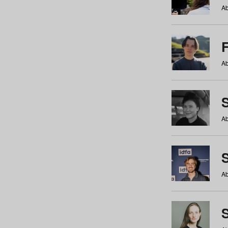
Ab
Ab
Ab
S
Ab