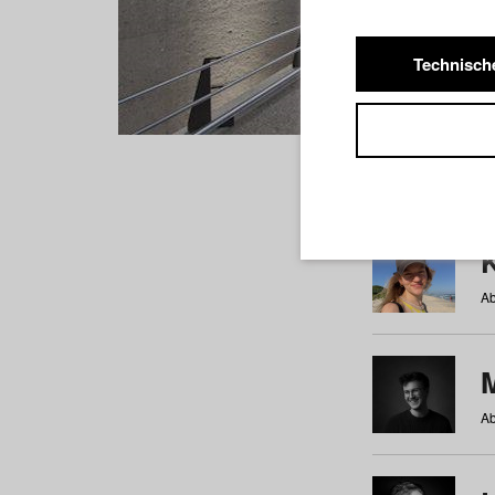
Technisch
Studiere
a
b
c
d
e
f
Ab
Ab