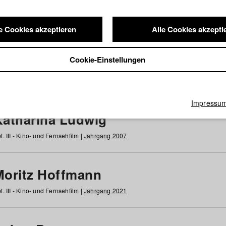
e Cookies akzeptieren
Alle Cookies akzepti
nde / Alumni
Cookie-Einstellungen
g
h
i
j
k
l
m
n
o
p
q
r
s
t
u
v
w
x
y
z
Alle
Impressu
Katharina Ludwig
t. III - Kino- und Fernsehfilm |
Jahrgang 2007
Moritz Hoffmann
t. III - Kino- und Fernsehfilm |
Jahrgang 2021