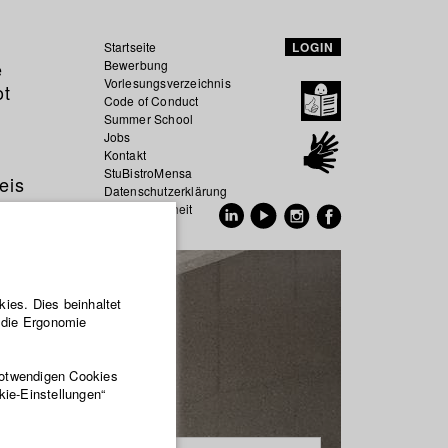
Startseite
LOGIN
e
Bewerbung
Vorlesungsverzeichnis
ot
Code of Conduct
Summer School
Jobs
Kontakt
StuBistroMensa
eis
Datenschutzerklärung
Datensicherheit
EN
DE
ies. Dies beinhaltet
r die Ergonomie
notwendigen Cookies
kie-Einstellungen“