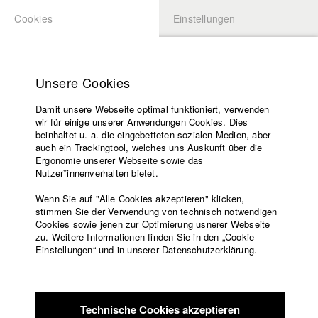
Cookies
Einstellungen
BEWERBUNG
LOGIN
Startseite
Hochschule
Unsere Cookies
Lehrangebot
Damit unsere Webseite optimal funktioniert, verwenden
Lehrende
Studierende / Alumni
wir für einige unserer Anwendungen Cookies. Dies
Filme
beinhaltet u. a. die eingebetteten sozialen Medien, aber
auch ein Trackingtool, welches uns Auskunft über die
Presse
Ergonomie unserer Webseite sowie das
Katharina Ludwig
Freundeskreis
Nutzer*innenverhalten bietet.
Service
Wenn Sie auf "Alle Cookies akzeptieren" klicken,
Abt. III - Kino- und Fernsehfilm |
Jahrgang 2007
stimmen Sie der Verwendung von technisch notwendigen
Cookies sowie jenen zur Optimierung usnerer Webseite
zu. Weitere Informationen finden Sie in den „Cookie-
Englisch
Startseite
Einstellungen“ und in unserer Datenschutzerklärung.
Moritz Hoffmann
Facebook
Bewerbung
Kontakt
Vorlesungsverzeichnis
Abt. III - Kino- und Fernsehfilm |
Jahrgang 2021
Code of
Technische Cookies akzeptieren
Conduct