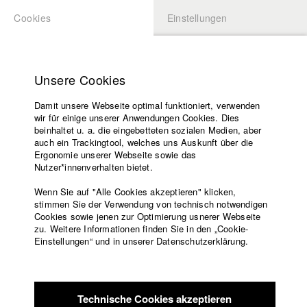
Cookies
Einstellungen
BEWERBUNG
LOGIN
Startseite
Hochschule
Unsere Cookies
Lehrangebot
Damit unsere Webseite optimal funktioniert, verwenden
Lehrende
Studierende / Alumni
wir für einige unserer Anwendungen Cookies. Dies
Filme
beinhaltet u. a. die eingebetteten sozialen Medien, aber
auch ein Trackingtool, welches uns Auskunft über die
Presse
Ergonomie unserer Webseite sowie das
Katharina Ludwig
Freundeskreis
Nutzer*innenverhalten bietet.
Service
Wenn Sie auf "Alle Cookies akzeptieren" klicken,
Abt. III - Kino- und Fernsehfilm |
Jahrgang 2007
stimmen Sie der Verwendung von technisch notwendigen
Cookies sowie jenen zur Optimierung usnerer Webseite
zu. Weitere Informationen finden Sie in den „Cookie-
Englisch
Startseite
Einstellungen“ und in unserer Datenschutzerklärung.
Moritz Hoffmann
Facebook
Bewerbung
Kontakt
Vorlesungsverzeichnis
Abt. III - Kino- und Fernsehfilm |
Jahrgang 2021
Code of
Technische Cookies akzeptieren
Conduct