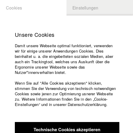
Cookies
Einstellungen
BEWERBUNG
LOGIN
Startseite
Hochschule
Unsere Cookies
Lehrangebot
Damit unsere Webseite optimal funktioniert, verwenden
Lehrende
Studierende / Alumni
wir für einige unserer Anwendungen Cookies. Dies
Filme
beinhaltet u. a. die eingebetteten sozialen Medien, aber
auch ein Trackingtool, welches uns Auskunft über die
Presse
Ergonomie unserer Webseite sowie das
Katharina Ludwig
Freundeskreis
Nutzer*innenverhalten bietet.
Service
Wenn Sie auf "Alle Cookies akzeptieren" klicken,
Abt. III - Kino- und Fernsehfilm |
Jahrgang 2007
stimmen Sie der Verwendung von technisch notwendigen
Cookies sowie jenen zur Optimierung usnerer Webseite
zu. Weitere Informationen finden Sie in den „Cookie-
Englisch
Startseite
Einstellungen“ und in unserer Datenschutzerklärung.
Moritz Hoffmann
Facebook
Bewerbung
Kontakt
Vorlesungsverzeichnis
Abt. III - Kino- und Fernsehfilm |
Jahrgang 2021
Code of
Technische Cookies akzeptieren
Conduct