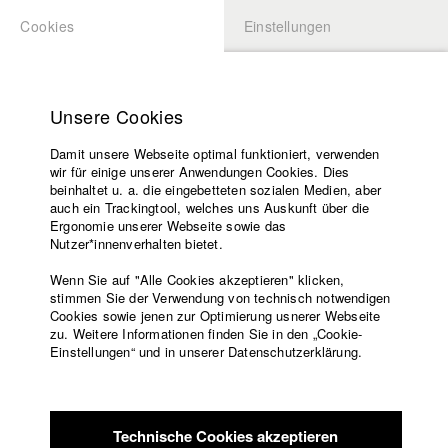
Cookies
Einstellungen
BEWERBUNG
LOGIN
Startseite
Hochschule
Unsere Cookies
Lehrangebot
Damit unsere Webseite optimal funktioniert, verwenden
Lehrende
Studierende / Alumni
wir für einige unserer Anwendungen Cookies. Dies
Filme
beinhaltet u. a. die eingebetteten sozialen Medien, aber
auch ein Trackingtool, welches uns Auskunft über die
Presse
Ergonomie unserer Webseite sowie das
Katharina Ludwig
Freundeskreis
Nutzer*innenverhalten bietet.
Service
Wenn Sie auf "Alle Cookies akzeptieren" klicken,
Abt. III - Kino- und Fernsehfilm |
Jahrgang 2007
stimmen Sie der Verwendung von technisch notwendigen
Cookies sowie jenen zur Optimierung usnerer Webseite
zu. Weitere Informationen finden Sie in den „Cookie-
Englisch
Startseite
Einstellungen“ und in unserer Datenschutzerklärung.
Moritz Hoffmann
Facebook
Bewerbung
Kontakt
Vorlesungsverzeichnis
Abt. III - Kino- und Fernsehfilm |
Jahrgang 2021
Code of
Technische Cookies akzeptieren
Conduct