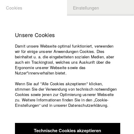
Cookies
Einstellungen
BEWERBUNG
LOGIN
Startseite
Hochschule
Unsere Cookies
Lehrangebot
Damit unsere Webseite optimal funktioniert, verwenden
Lehrende
Studierende / Alumni
wir für einige unserer Anwendungen Cookies. Dies
Filme
beinhaltet u. a. die eingebetteten sozialen Medien, aber
auch ein Trackingtool, welches uns Auskunft über die
Presse
Ergonomie unserer Webseite sowie das
Katharina Ludwig
Freundeskreis
Nutzer*innenverhalten bietet.
Service
Wenn Sie auf "Alle Cookies akzeptieren" klicken,
Abt. III - Kino- und Fernsehfilm |
Jahrgang 2007
stimmen Sie der Verwendung von technisch notwendigen
Cookies sowie jenen zur Optimierung usnerer Webseite
zu. Weitere Informationen finden Sie in den „Cookie-
Englisch
Startseite
Einstellungen“ und in unserer Datenschutzerklärung.
Moritz Hoffmann
Facebook
Bewerbung
Kontakt
Vorlesungsverzeichnis
Abt. III - Kino- und Fernsehfilm |
Jahrgang 2021
Code of
Technische Cookies akzeptieren
Conduct