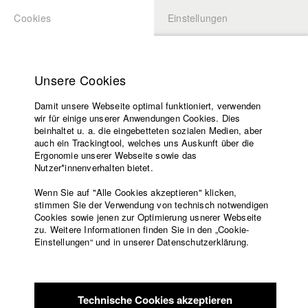
Cookies
Einstellungen
BEWERBUNG
LOGIN
Startseite
Hochschule
Unsere Cookies
Lehrangebot
Damit unsere Webseite optimal funktioniert, verwenden
Lehrende
Studierende / Alumni
wir für einige unserer Anwendungen Cookies. Dies
Filme
beinhaltet u. a. die eingebetteten sozialen Medien, aber
auch ein Trackingtool, welches uns Auskunft über die
Presse
Ergonomie unserer Webseite sowie das
Katharina Ludwig
Freundeskreis
Nutzer*innenverhalten bietet.
Service
Wenn Sie auf "Alle Cookies akzeptieren" klicken,
Abt. III - Kino- und Fernsehfilm |
Jahrgang 2007
stimmen Sie der Verwendung von technisch notwendigen
Cookies sowie jenen zur Optimierung usnerer Webseite
zu. Weitere Informationen finden Sie in den „Cookie-
Englisch
Startseite
Einstellungen“ und in unserer Datenschutzerklärung.
Moritz Hoffmann
Facebook
Bewerbung
Kontakt
Vorlesungsverzeichnis
Abt. III - Kino- und Fernsehfilm |
Jahrgang 2021
Code of
Technische Cookies akzeptieren
Conduct