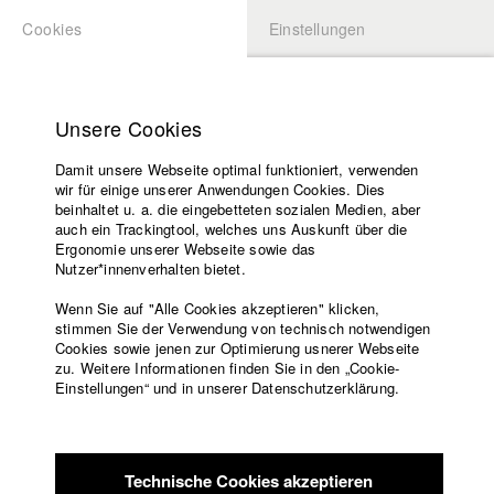
Cookies
Einstellungen
BEWERBUNG
LOGIN
Startseite
Hochschule
Unsere Cookies
Lehrangebot
Damit unsere Webseite optimal funktioniert, verwenden
Lehrende
Studierende / Alumni
wir für einige unserer Anwendungen Cookies. Dies
Filme
beinhaltet u. a. die eingebetteten sozialen Medien, aber
auch ein Trackingtool, welches uns Auskunft über die
Presse
Ergonomie unserer Webseite sowie das
Katharina Ludwig
Freundeskreis
Nutzer*innenverhalten bietet.
Service
Wenn Sie auf "Alle Cookies akzeptieren" klicken,
Abt. III - Kino- und Fernsehfilm |
Jahrgang 2007
stimmen Sie der Verwendung von technisch notwendigen
Cookies sowie jenen zur Optimierung usnerer Webseite
zu. Weitere Informationen finden Sie in den „Cookie-
Englisch
Startseite
Einstellungen“ und in unserer Datenschutzerklärung.
Moritz Hoffmann
Facebook
Bewerbung
Kontakt
Vorlesungsverzeichnis
Abt. III - Kino- und Fernsehfilm |
Jahrgang 2021
Code of
Technische Cookies akzeptieren
Conduct