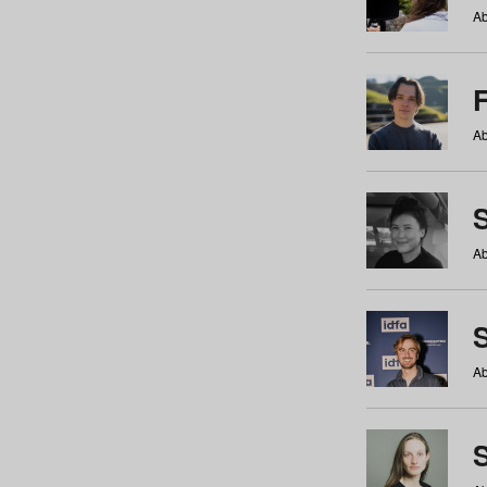
Ab
Ab
Ab
S
Ab