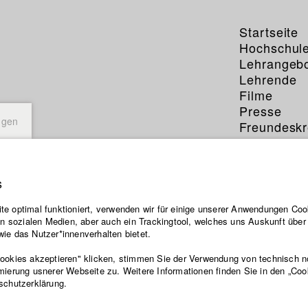
Startseite
Hochschul
Lehrangeb
Lehrende
Filme
Presse
ngen
Freundeskr
Service
s
e optimal funktioniert, verwenden wir für einige unserer Anwendungen Cook
ten sozialen Medien, aber auch ein Trackingtool, welches uns Auskunft übe
ie das Nutzer*innenverhalten bietet.
Cookies akzeptieren" klicken, stimmen Sie der Verwendung von technisch 
mierung usnerer Webseite zu. Weitere Informationen finden Sie in den „Coo
schutzerklärung.