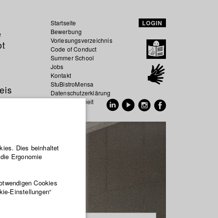
Startseite
LOGIN
e
Bewerbung
Vorlesungsverzeichnis
ot
Code of Conduct
Summer School
Jobs
Kontakt
StuBistroMensa
eis
Datenschutzerklärung
Datensicherheit
EN
DE
ies. Dies beinhaltet
r die Ergonomie
notwendigen Cookies
kie-Einstellungen“