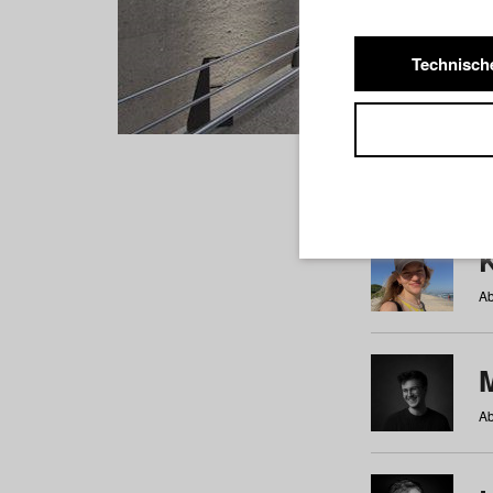
Technisch
Studiere
a
b
c
d
e
f
Ab
Ab