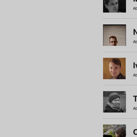
Ab
N
Ab
Ab
Ab