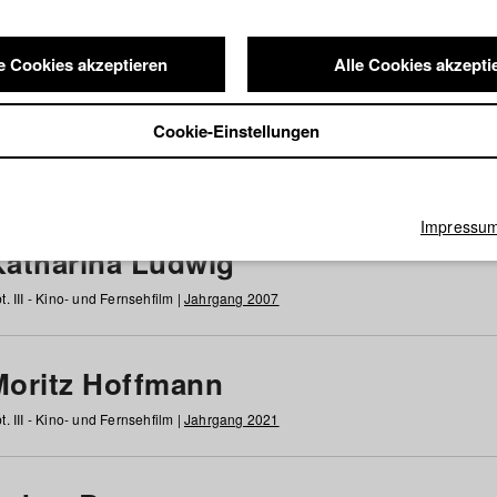
e Cookies akzeptieren
Alle Cookies akzepti
nde / Alumni
Cookie-Einstellungen
g
h
i
j
k
l
m
n
o
p
q
r
s
t
u
v
w
x
y
z
Alle
Impressu
Katharina Ludwig
t. III - Kino- und Fernsehfilm |
Jahrgang 2007
Moritz Hoffmann
t. III - Kino- und Fernsehfilm |
Jahrgang 2021