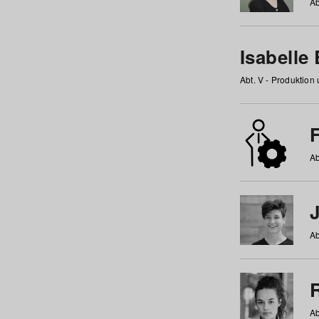
Ab
Isabelle
Abt. V - Produktion
F
Ab
Ab
Ab