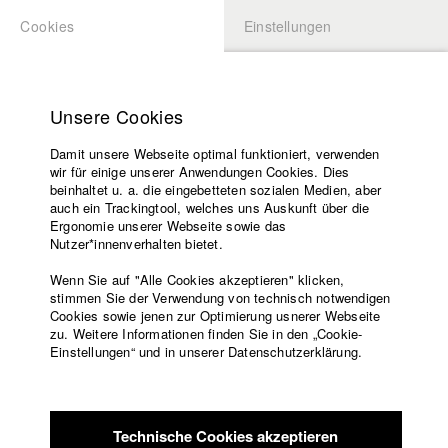
Cookies
Einstellungen
BEWERBUNG
LOGIN
Startseite
Hochschule
Unsere Cookies
Lehrangebot
Damit unsere Webseite optimal funktioniert, verwenden
Lehrende
Studierende / Alumni
wir für einige unserer Anwendungen Cookies. Dies
Filme
beinhaltet u. a. die eingebetteten sozialen Medien, aber
auch ein Trackingtool, welches uns Auskunft über die
Presse
Ergonomie unserer Webseite sowie das
Katharina Ludwig
Freundeskreis
Nutzer*innenverhalten bietet.
Service
Wenn Sie auf "Alle Cookies akzeptieren" klicken,
Abt. III - Kino- und Fernsehfilm |
Jahrgang 2007
stimmen Sie der Verwendung von technisch notwendigen
Cookies sowie jenen zur Optimierung usnerer Webseite
zu. Weitere Informationen finden Sie in den „Cookie-
Englisch
Startseite
Einstellungen“ und in unserer Datenschutzerklärung.
Moritz Hoffmann
Facebook
Bewerbung
Kontakt
Vorlesungsverzeichnis
Abt. III - Kino- und Fernsehfilm |
Jahrgang 2021
Code of
Technische Cookies akzeptieren
Conduct