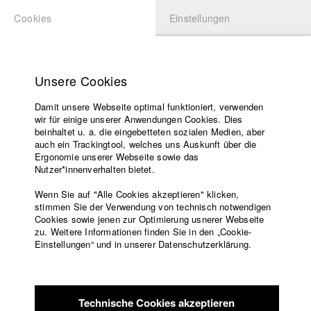
Cookies
Einstellungen
BEWERBUNG
LOGIN
Startseite
Hochschule
Unsere Cookies
Lehrangebot
Damit unsere Webseite optimal funktioniert, verwenden
Lehrende
Studierende / Alumni
wir für einige unserer Anwendungen Cookies. Dies
Filme
beinhaltet u. a. die eingebetteten sozialen Medien, aber
auch ein Trackingtool, welches uns Auskunft über die
Presse
Ergonomie unserer Webseite sowie das
Katharina Ludwig
Freundeskreis
Nutzer*innenverhalten bietet.
Service
Wenn Sie auf "Alle Cookies akzeptieren" klicken,
Abt. III - Kino- und Fernsehfilm |
Jahrgang 2007
stimmen Sie der Verwendung von technisch notwendigen
Cookies sowie jenen zur Optimierung usnerer Webseite
zu. Weitere Informationen finden Sie in den „Cookie-
Englisch
Startseite
Einstellungen“ und in unserer Datenschutzerklärung.
Moritz Hoffmann
Facebook
Bewerbung
Kontakt
Vorlesungsverzeichnis
Abt. III - Kino- und Fernsehfilm |
Jahrgang 2021
Code of
Technische Cookies akzeptieren
Conduct