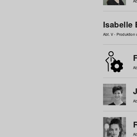
Ab
Isabelle
Abt. V - Produktion
F
Ab
Ab
Ab