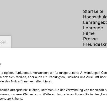
Startseite
Hochschul
Lehrangeb
Lehrende
Filme
Presse
ngen
Freundeskr
Service
s
e optimal funktioniert, verwenden wir für einige unserer Anwendungen Cook
ten sozialen Medien, aber auch ein Trackingtool, welches uns Auskunft übe
ie das Nutzer*innenverhalten bietet.
Cookies akzeptieren" klicken, stimmen Sie der Verwendung von technisch 
mierung usnerer Webseite zu. Weitere Informationen finden Sie in den „Coo
schutzerklärung.