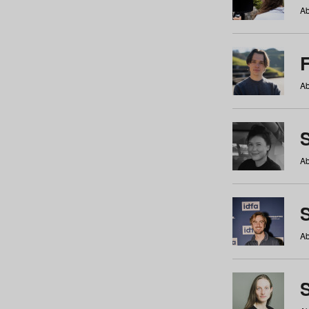
Ab
Ab
Ab
S
Ab