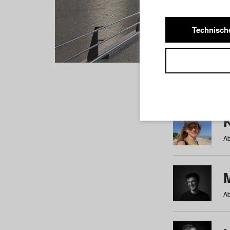
Technisch
Studiere
a
b
c
d
e
f
Ab
Ab