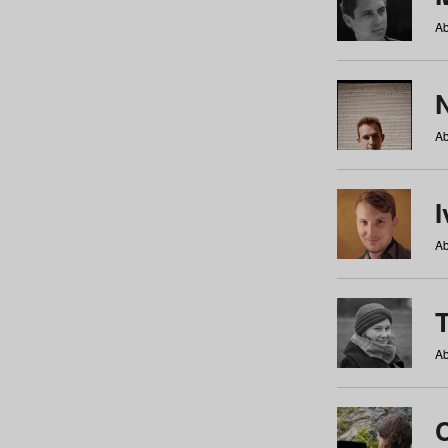
Ab
N
Ab
Ab
Ab