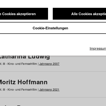
e Cookies akzeptieren
Alle Cookies akzepti
nde / Alumni
Cookie-Einstellungen
g
h
i
j
k
l
m
n
o
p
q
r
s
t
u
v
w
x
y
z
Alle
Impressu
Katharina Ludwig
t. III - Kino- und Fernsehfilm |
Jahrgang 2007
Moritz Hoffmann
t. III - Kino- und Fernsehfilm |
Jahrgang 2021