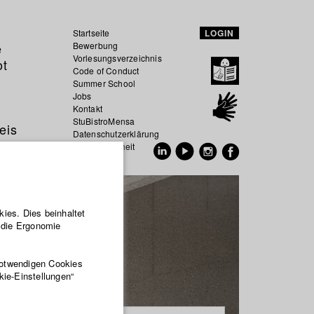
Startseite
LOGIN
e
Bewerbung
Vorlesungsverzeichnis
ot
Code of Conduct
Summer School
Jobs
Kontakt
StuBistroMensa
eis
Datenschutzerklärung
Datensicherheit
EN
DE
ies. Dies beinhaltet
r die Ergonomie
notwendigen Cookies
kie-Einstellungen“