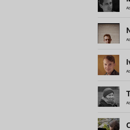
Ab
N
Ab
Ab
Ab