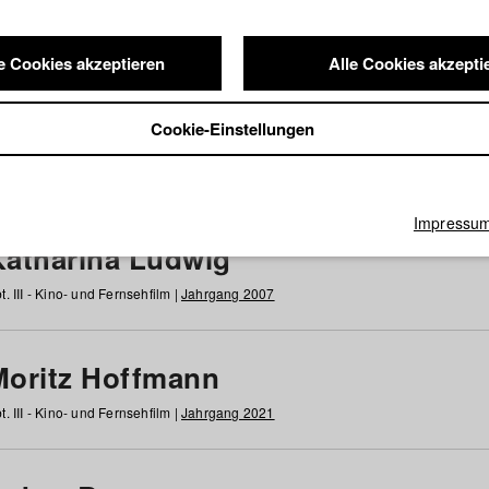
e Cookies akzeptieren
Alle Cookies akzepti
nde / Alumni
Cookie-Einstellungen
g
h
i
j
k
l
m
n
o
p
q
r
s
t
u
v
w
x
y
z
Alle
Impressu
Katharina Ludwig
t. III - Kino- und Fernsehfilm |
Jahrgang 2007
Moritz Hoffmann
t. III - Kino- und Fernsehfilm |
Jahrgang 2021