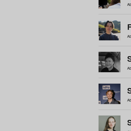
Ab
Ab
Ab
S
Ab