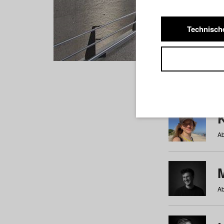
Technisch
Studiere
a
b
c
d
e
f
Ab
Ab