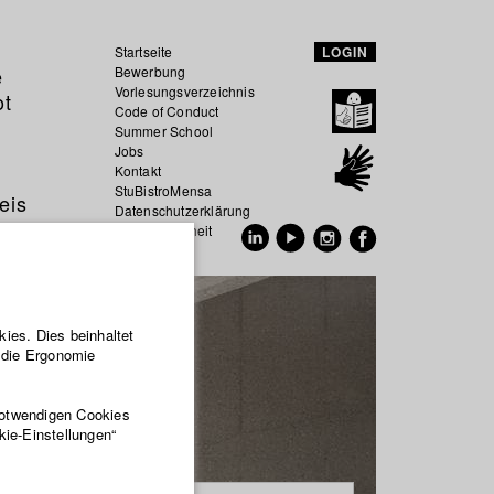
Startseite
LOGIN
e
Bewerbung
Vorlesungsverzeichnis
ot
Code of Conduct
Summer School
Jobs
Kontakt
StuBistroMensa
eis
Datenschutzerklärung
Datensicherheit
EN
DE
ies. Dies beinhaltet
r die Ergonomie
notwendigen Cookies
kie-Einstellungen“