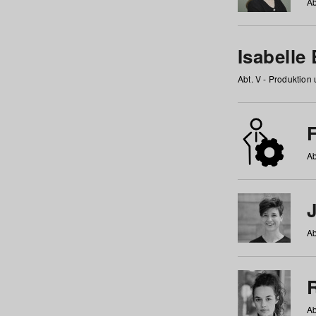
Ab
Isabelle
Abt. V - Produktion
F
Ab
Ab
Ab