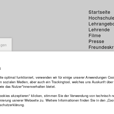
Startseite
Hochschul
Lehrangeb
Lehrende
Filme
Presse
ngen
Freundeskr
Service
s
e optimal funktioniert, verwenden wir für einige unserer Anwendungen Cook
ten sozialen Medien, aber auch ein Trackingtool, welches uns Auskunft übe
ie das Nutzer*innenverhalten bietet.
Cookies akzeptieren" klicken, stimmen Sie der Verwendung von technisch 
mierung usnerer Webseite zu. Weitere Informationen finden Sie in den „Coo
schutzerklärung.