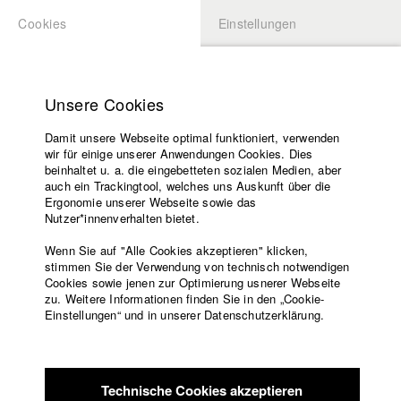
Cookies
Einstellungen
BEWERBUNG
LOGIN
Startseite
Hochschule
Unsere Cookies
Lehrangebot
Damit unsere Webseite optimal funktioniert, verwenden
Lehrende
Studierende / Alumni
wir für einige unserer Anwendungen Cookies. Dies
Filme
beinhaltet u. a. die eingebetteten sozialen Medien, aber
auch ein Trackingtool, welches uns Auskunft über die
Presse
Ergonomie unserer Webseite sowie das
Katharina Ludwig
Freundeskreis
Nutzer*innenverhalten bietet.
Service
Wenn Sie auf "Alle Cookies akzeptieren" klicken,
Abt. III - Kino- und Fernsehfilm |
Jahrgang 2007
stimmen Sie der Verwendung von technisch notwendigen
Cookies sowie jenen zur Optimierung usnerer Webseite
zu. Weitere Informationen finden Sie in den „Cookie-
Englisch
Startseite
Einstellungen“ und in unserer Datenschutzerklärung.
Moritz Hoffmann
Facebook
Bewerbung
Kontakt
Vorlesungsverzeichnis
Abt. III - Kino- und Fernsehfilm |
Jahrgang 2021
Code of
Technische Cookies akzeptieren
Conduct