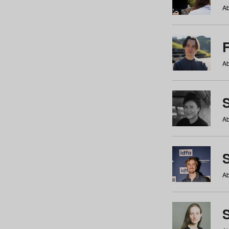
Ab
Ab
Ab
S
Ab