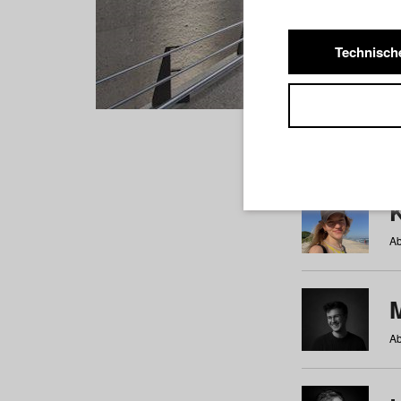
Technisch
Studiere
a
b
c
d
e
f
Ab
Ab