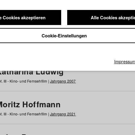
e Cookies akzeptieren
Alle Cookies akzepti
nde / Alumni
Cookie-Einstellungen
g
h
i
j
k
l
m
n
o
p
q
r
s
t
u
v
w
x
y
z
Alle
Impressu
Katharina Ludwig
t. III - Kino- und Fernsehfilm |
Jahrgang 2007
Moritz Hoffmann
t. III - Kino- und Fernsehfilm |
Jahrgang 2021