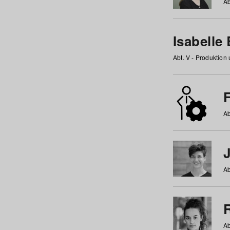
Ab
Isabelle
Abt. V - Produktion
F
Ab
Ab
Ab