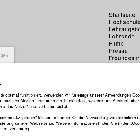
Startseite
Hochschul
Lehrangeb
Lehrende
Filme
Presse
ngen
Freundeskr
Service
s
e optimal funktioniert, verwenden wir für einige unserer Anwendungen Cook
ten sozialen Medien, aber auch ein Trackingtool, welches uns Auskunft übe
ie das Nutzer*innenverhalten bietet.
Cookies akzeptieren" klicken, stimmen Sie der Verwendung von technisch 
mierung usnerer Webseite zu. Weitere Informationen finden Sie in den „Coo
schutzerklärung.