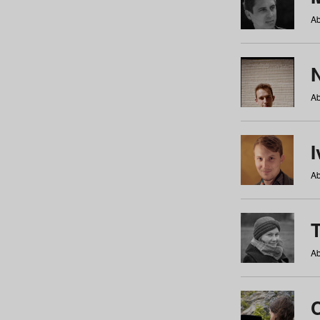
Ab
N
Ab
Ab
Ab