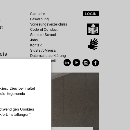
Startseite
LOGIN
e
Bewerbung
Vorlesungsverzeichnis
ot
Code of Conduct
Summer School
Jobs
Kontakt
StuBistroMensa
eis
Datenschutzerklärung
Datensicherheit
EN
DE
ies. Dies beinhaltet
r die Ergonomie
notwendigen Cookies
kie-Einstellungen“