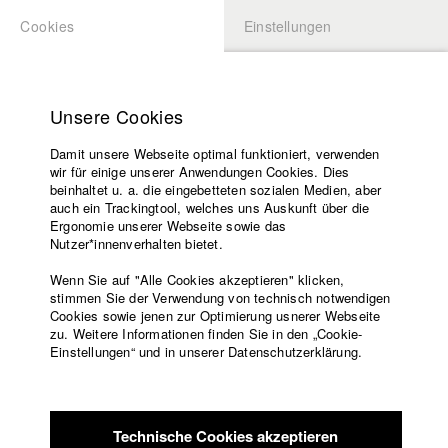
Cookies
Einstellungen
BEWERBUNG
LOGIN
Startseite
Hochschule
Unsere Cookies
Lehrangebot
Damit unsere Webseite optimal funktioniert, verwenden
Lehrende
Studierende / Alumni
wir für einige unserer Anwendungen Cookies. Dies
Filme
beinhaltet u. a. die eingebetteten sozialen Medien, aber
auch ein Trackingtool, welches uns Auskunft über die
Presse
Ergonomie unserer Webseite sowie das
Katharina Ludwig
Freundeskreis
Nutzer*innenverhalten bietet.
Service
Wenn Sie auf "Alle Cookies akzeptieren" klicken,
Abt. III - Kino- und Fernsehfilm |
Jahrgang 2007
stimmen Sie der Verwendung von technisch notwendigen
Cookies sowie jenen zur Optimierung usnerer Webseite
zu. Weitere Informationen finden Sie in den „Cookie-
Englisch
Startseite
Einstellungen“ und in unserer Datenschutzerklärung.
Moritz Hoffmann
Facebook
Bewerbung
Kontakt
Vorlesungsverzeichnis
Abt. III - Kino- und Fernsehfilm |
Jahrgang 2021
Code of
Technische Cookies akzeptieren
Conduct